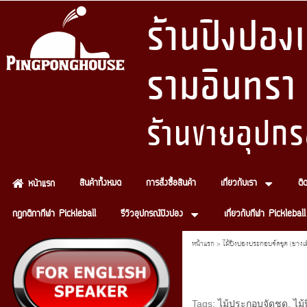
ร้านปิงปอ
รามอินทรา
ร้านขายอุปกร
สินค้าทั้งหมด
การสั่งซื้อสินค้า
เกี่ยวกับเรา
ติ
หน้าแรก
กฏกติกากีฬา Pickleball
รีวิวอุปกรณ์ปิงปอง
เกี่ยวกับกีฬา Pickleball
หน้าแรก
>
ไม้ปิงปองประกอบจัดชุด (ยางเม็
Tags:
ไม้ประกอบจัดชุด
,
ไม้