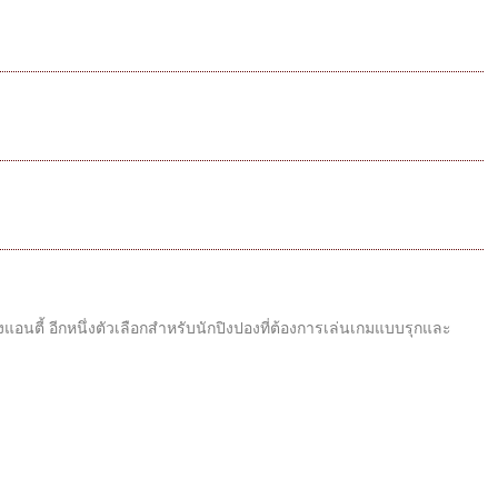
อนตี้ อีกหนึ่งตัวเลือกสำหรับนักปิงปองที่ต้องการเล่นเกมแบบรุกและ
ด