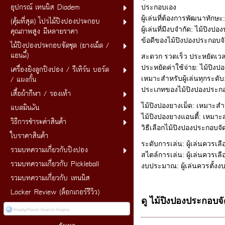
อุปกรณ์ เทนนิส Diadem
ประกอบเอง
ผู้เล่นที่ต้องการพัฒนาทักษ
(คุ้มที่สุด) โปรไม้ปิงปองประกอบ
ผู้เล่นที่มีงบจำกัด: ไม้ปิ
คุณภาพสูง มีหลายราคา
ข้อดีของไม้ปิงปองประกอบจัด
ไม้ปิงปองประกอบจัดชุด (ยางเม็ด /
แอนตี้)
สะดวก รวดเร็ว ประหยัดเวลา
ประหยัดค่าใช้จ่าย: ไม้ปิง
เครื่องยิงลูกปิงปอง / รีเทิร์น บอร์ด
/ แผงกั้น
เหมาะสำหรับผู้เล่นทุกระดับ:
ประเภทของไม้ปิงปองประกอบจ
เสื้อผ้ากีฬา / รองเท้า
ไม้ปิงปองยางเม็ด: เหมาะสำห
แบดมินตัน
ไม้ปิงปองยางแอนตี้: เหมาะส
วิธีการชำระค่าสินค้า
วิธีเลือกไม้ปิงปองประกอบจัด
ใบราคาสินค้า
ระดับการเล่น: ผู้เล่นควรเล
รวมบทความเกี่ยวกับปิงปอง
สไตล์การเล่น: ผู้เล่นควรเล
รวมบทความเกี่ยวกับ Pickleball
งบประมาณ: ผู้เล่นควรตั้งง
รวมบทความเกี่ยวกับ เทนนิส
Locker Review (ล็อกเกอร์รีวิว)
ดู ไม้ปิงปองประกอบจ