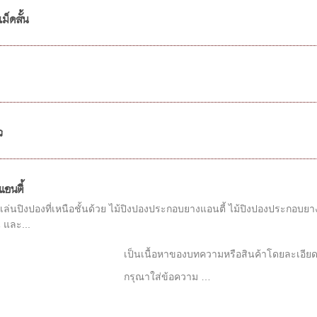
็ดสั้น
ว
อนตี้
่นปิงปองที่เหนือชั้นด้วย ไม้ปิงปองประกอบยางแอนตี้ ไม้ปิงปองประกอบยางแ
น และ...
เป็นเนื้อหาของบทความหรือสินค้าโดยละเอีย
กรุณาใส่ข้อความ …