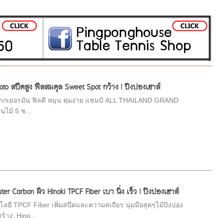
o สปีดสูง ฟีลสมดุล Sweet Spot กว้าง | ปิงปองเฮาส์
ากเยอรมัน ฟิลดี หมุน คุมง่าย แชมป์ ALL THAILAND GRAND
ไม้ 5 ช...
Carbon ผิว Hinoki TPCF Fiber เบา นิ่ง เร็ว | ปิงปองเฮาส์
ยี TPCF Fiber เพิ่มสปีดและความสเถียร นุ่มมือสุดๆไม้ปิงปอง
าง: Hino...