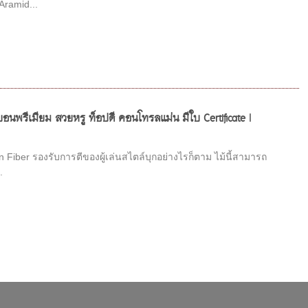
Aramid...
รีเมียม สวยหรู ท็อปดี คอนโทรลแม่น มีใบ Certificate |
ber รองรับการตีของผู้เล่นสไตล์บุกอย่างไรก็ตาม ไม้นี้สามารถ
.