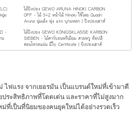
ZLC)
ไม้ปิงปอง GEWO ARUNA HINOKI CARBON
นุ่ม
OFF - ไม้ 5+2 หน้าไม้ Hinoki ใช้โดย Quadri
Aruna นุ่มเด้ง พุ่ง แรง บุกแหลก | ปิงปองเฮาส์
D -
ไม้ปิงปอง GEWO KÖNIGSKLASSE KARBON
้าน
SIEBEN - ไม้คาร์บอนพรีเมียม สวยหรู ท็อปดี
คอนโทรลแม่น มีใบ Certificate | ปิงปองเฮาส์
่ ไฟแรง จากเยอรมัน เป็นแบรนด์ใหม่ที่เข้ามาตี
วยประสิทธิภาพที่โดดเด่น และราคาที่ไม่สูงมาก
ม่ที่เป็นที่นิยมของคนยุคใหม่ได้อย่างรวดเร็ว