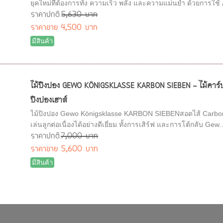
ยุคใหม่ที่ต้องการทั้ง ความเร็ว พลัง และความแม่นยำ ด้วยการใช้ 
ราคาปกติ
5,630 บาท
ราคาขาย
4,500 บาท
มีสินค้า
ไม้ปิงปอง GEWO KÖNIGSKLASSE KARBON SIEBEN - ไม้คาร์บอนพ
ปิงปองเฮาส์
ไม้ปิงปอง Gewo Königsklasse KARBON SIEBENสอดไส้ Carbon Fi
เล่นลูกต่อเนื่องได้อย่างดีเยี่ยม ทั้งการเสิร์ฟ และการโต้กลับ Gew..
ราคาปกติ
7,000 บาท
ราคาขาย
5,600 บาท
มีสินค้า