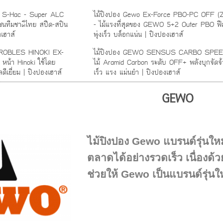
e S-Hac - Super ALC
ไม้ปิงปอง Gewo Ex-Force PBO-PC OFF (
ชนทีมชาติไทย สปีด-สปิน
- ไม้แรงที่สุดของ GEWO 5+2 Outer PBO ฟีล
งเฮาส์
พุ่งเร็ว บล็อกแน่น | ปิงปองเฮาส์
 ROBLES HINOKI EX-
ไม้ปิงปอง GEWO SENSUS CARBO SPEE
น้า Hinoki ใช้โดย
ไม้ Aramid Carbon ระดับ OFF+ พลังบุกจัดจ
ลดีเยี่ยม | ปิงปองเฮาส์
เร็ว แรง แม่นยำ | ปิงปองเฮาส์
GEWO
ไม้ปิงปอง Gewo แบรนด์รุ่นใหม
ตลาดได้อย่างรวดเร็ว เนื่องด้
ช่วยให้ Gewo เป็นแบรนด์รุ่นให