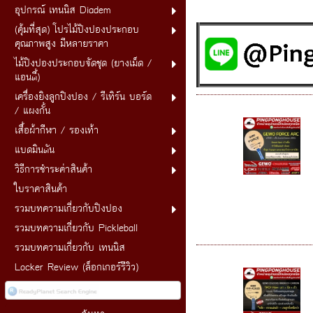
อุปกรณ์ เทนนิส Diadem
(คุ้มที่สุด) โปรไม้ปิงปองประกอบ
คุณภาพสูง มีหลายราคา
ไม้ปิงปองประกอบจัดชุด (ยางเม็ด /
แอนตี้)
เครื่องยิงลูกปิงปอง / รีเทิร์น บอร์ด
/ แผงกั้น
เสื้อผ้ากีฬา / รองเท้า
แบดมินตัน
วิธีการชำระค่าสินค้า
ใบราคาสินค้า
รวมบทความเกี่ยวกับปิงปอง
รวมบทความเกี่ยวกับ Pickleball
รวมบทความเกี่ยวกับ เทนนิส
Locker Review (ล็อกเกอร์รีวิว)