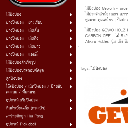
ไม้ปิงปอง Gewo In-Forc
ไม้ประจำตัวน้องณดา เยาว
ไม้ปิงปอง
สูงมาก คุมเสถียร | ปิงปอ
ยางปิงปอง : ยางเรียบ
ไม้ปิงปอง GEWO HOLZ
ยางปิงปอง : เม็ดสั้น
CARBON OFF - ไม้ 5+2 ห
ยางปิงปอง : เม็ดกึ่ง
Alvaro Robles นุ่ม เด้ง ฟี
ยางปิงปอง : เม็ดยาว
ยางปิงปอง : แอนตี้
ไม้ปิงปองสำเร็จรูป
Tags:
ไม้ปิงปอง
ไม้ปิงปองประกอบจัดชุด
ลูกปิงปอง
โต๊ะปิงปอง / เน็ทปิงปอง / ป้ายนับ
คะแนน / พื้นสนาม
อุปกรณ์เสริมปิงปอง
สินค้าเบ็ดเตล็ด (กระเป๋า)
ตาข่ายดักลูก Hui Pang
อุปกรณ์ Pickleball