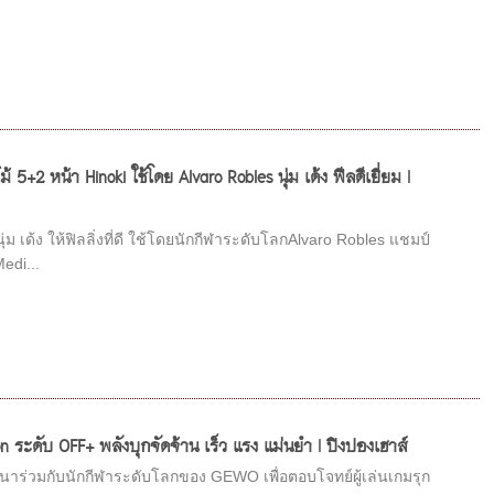
หน้า Hinoki ใช้โดย Alvaro Robles นุ่ม เด้ง ฟีลดีเยี่ยม |
 เด้ง ให้ฟิลลิ่งที่ดี ใช้โดยนักกีฬาระดับโลกAlvaro Robles แชมป์
edi...
ะดับ OFF+ พลังบุกจัดจ้าน เร็ว แรง แม่นยำ | ปิงปองเฮาส์
ร่วมกับนักกีฬาระดับโลกของ GEWO เพื่อตอบโจทย์ผู้เล่นเกมรุก