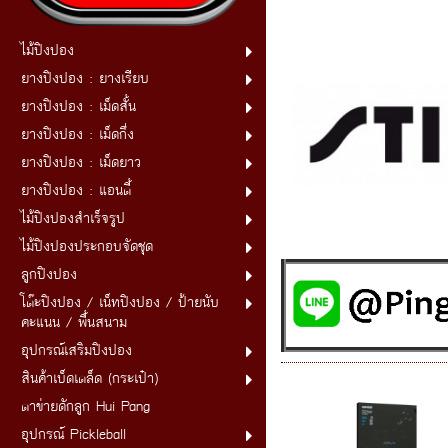
ไม้ปิงปอง
ยางปิงปอง : ยางเรียบ
ยางปิงปอง : เม็ดสั้น
ยางปิงปอง : เม็ดกึ่ง
ยางปิงปอง : เม็ดยาว
ยางปิงปอง : แอนตี้
ไม้ปิงปองสำเร็จรูป
ไม้ปิงปองประกอบจัดชุด
ลูกปิงปอง
โต๊ะปิงปอง / เน็ทปิงปอง / ป้ายนับ
คะแนน / พื้นสนาม
อุปกรณ์เสริมปิงปอง
สินค้าเบ็ดเตล็ด (กระเป๋า)
ตาข่ายดักลูก Hui Pang
อุปกรณ์ Pickleball