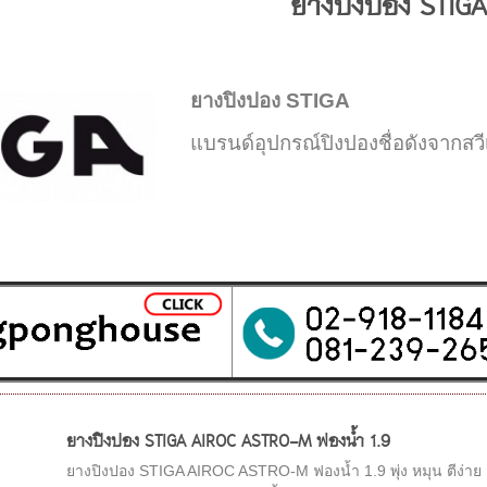
ยางปิงปอง STIGA
ยางปิงปอง STIGA
แบรนด์อุปกรณ์ปิงปองชื่อดังจากสวี
ยางปิงปอง STIGA AIROC ASTRO-M ฟองน้ำ 1.9
ยางปิงปอง STIGA AIROC ASTRO-M ฟองน้ำ 1.9 พุ่ง หมุน ตีง่าย ฟ