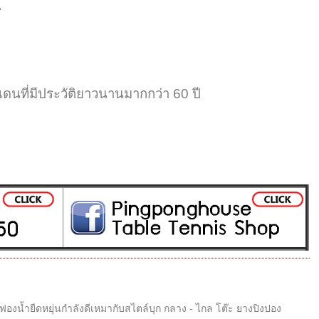
เดนที่มีประวัติยาวนานมากกว่า 60 ปี
องน้ำยืดหยุ่นกำลังดีเหมากับสไตล์บุก กลาง - ไกล โต๊ะ ยางปิงปอง