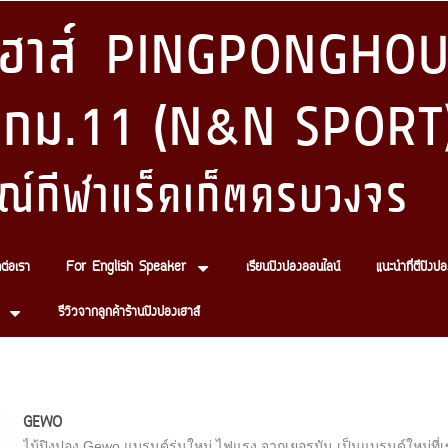
งเฮาส์ PINGPONGHOU
 กม.11 (N&N SPORT
ณ์กีฬาแร็คเก็ตครบวงจร
ดต่อเรา
For English Speaker
เรียนปิงปองออนไลน์
แนะนำที่ตีปิงปอ
รีวิวจากลูกค้าร้านปิงปองเฮาส์
GEWO
ไม้ปิงปอง Gewo แบรนด์รุ่นใหม่ ไฟแรง จากเยอรมัน เป็นแบรนด์ใหม่ที่เ