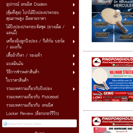
อุปกรณ์ เทนนิส Diadem
(คุ้มที่สุด) โปรไม้ปิงปองประกอบ
คุณภาพสูง มีหลายราคา
ไม้ปิงปองประกอบจัดชุด (ยางเม็ด /
แอนตี้)
เครื่องยิงลูกปิงปอง / รีเทิร์น บอร์ด
/ แผงกั้น
เสื้อผ้ากีฬา / รองเท้า
แบดมินตัน
วิธีการชำระค่าสินค้า
ใบราคาสินค้า
รวมบทความเกี่ยวกับปิงปอง
รวมบทความเกี่ยวกับ Pickleball
รวมบทความเกี่ยวกับ เทนนิส
Locker Review (ล็อกเกอร์รีวิว)