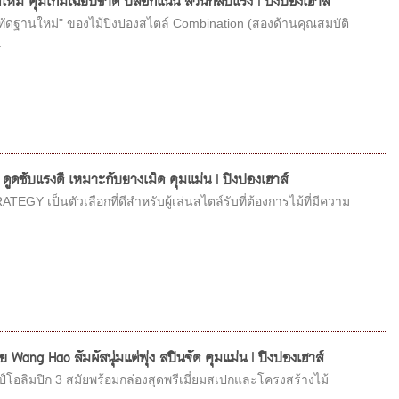
ดใหม่ คุมเกมเฉียบขาด บล็อกแน่น สวนกลับแรง | ปิงปองเฮาส์
ฐานใหม่" ของไม้ปิงปองสไตล์ Combination (สองด้านคุณสมบัติ
.
 ดูดซับแรงดี เหมาะกับยางเม็ด คุมแม่น | ปิงปองเฮาส์
 เป็นตัวเลือกที่ดีสำหรับผู้เล่นสไตล์รับที่ต้องการไม้ที่มีความ
ng Hao สัมผัสนุ่มแต่พุ่ง สปินจัด คุมแม่น | ปิงปองเฮาส์
อลิมปิก 3 สมัยพร้อมกล่องสุดพรีเมี่ยมสเปกและโครงสร้างไม้