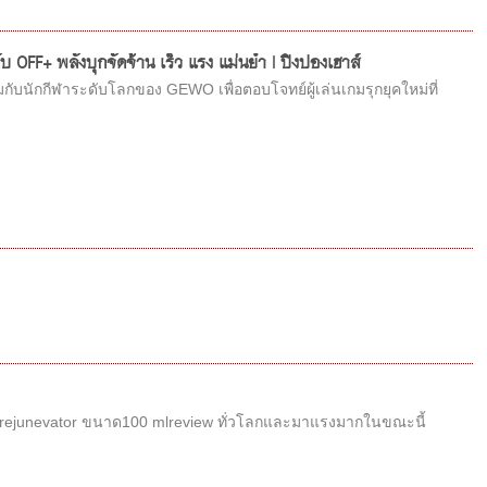
FF+ พลังบุกจัดจ้าน เร็ว แรง แม่นยำ | ปิงปองเฮาส์
นักกีฬาระดับโลกของ GEWO เพื่อตอบโจทย์ผู้เล่นเกมรุกยุคใหม่ที่
 rejunevator ขนาด100 mlreview ทั่วโลกและมาแรงมากในขณะนี้