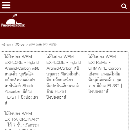
หน้าแรก
>
ไม้ปิงปอง
>
WPM (WHY PAY MORE)
ไม้ปิงปอง WPM
ไม้ปิงปอง WPM
ไม้ปิงปอง WPM
EXPLORE - Hybrid
EXPLODE - Hybrid
EXTREME -
Aramid-Carbon ตอบ
Aramid-Carbon สปิ
UHMWPE Carbon
สนองไว บุกชิดโต๊ะ
นรุนแรง ฟีลนุ่มไม่สั่น
เด้งพุ่ง แรงแต่ไม่ล้น
บล็อก&สวนแม่นยำ
มือ บล็อกเหนียว
ฟีลนุ่มไม่กระด้าง คุม
เทคโนโลยี Shock
ท็อปสปินเฉียบคม มี
ง่าย มีด้าม FL/ST |
Absorber มีด้าม
ด้าม FL/ST |
ปิงปองเฮาส์
FL/ST | ปิงปองเฮา
ปิงปองเฮาส์
ส์
ไม้ปิงปอง WPM
EXTRA ORDINARY
- ไม้ 7 ชั้น นวัตกรรม