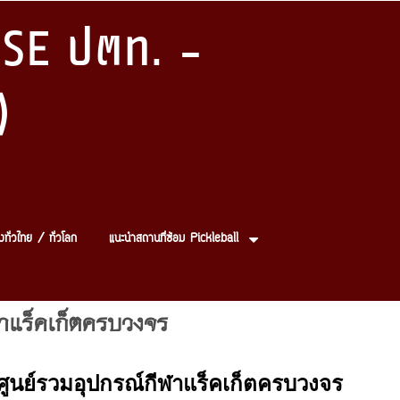
SE ปตท. -
)
งทั่วไทย / ทั่วโลก
แนะนำสถานที่ซ้อม Pickleball
ฬาแร็คเก็ตครบวงจร
ส์ ศูนย์รวมอุปกรณ์กีฬาแร็คเก็ตครบวงจร