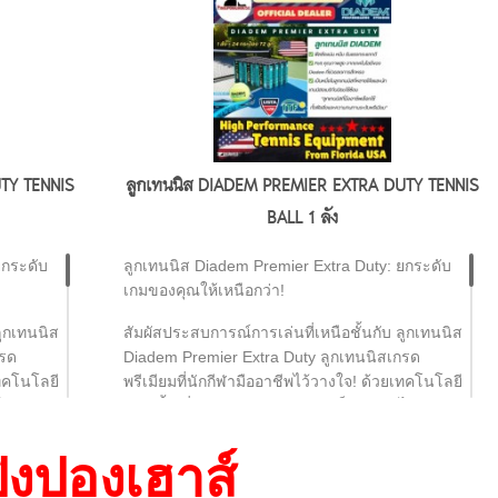
TY TENNIS
ลูกเทนนิส DIADEM PREMIER EXTRA DUTY TENNIS
BALL 1 ลัง
ยกระดับ
ลูกเทนนิส Diadem Premier Extra Duty: ยกระดับ
เกมของคุณให้เหนือกว่า!
ลูกเทนนิส
สัมผัสประสบการณ์การเล่นที่เหนือชั้นกับ ลูกเทนนิส
กรด
Diadem Premier Extra Duty ลูกเทนนิสเกรด
เทคโนโลยี
พรีเมียมที่นักกีฬามืออาชีพไว้วางใจ! ด้วยเทคโนโลยี
ม่ว่าจะ
Felt ชั้นเยี่ยม มอบความทนทานเป็นพิเศษ ไม่ว่าจะ
พร้อมรับ
เล่นบนคอร์ทพื้นแข็งแค่ไหน ลูกเทนนิสนี้ก็พร้อมรับ
ุกช็อต
ทุกแรงปะทะ ให้คุณตีได้เต็มประสิทธิภาพทุกช็อต
ิงปองเฮาส์
รมชาติ
ไม่เสียจังหวะ และยังคงความเด้งที่เป็นธรรมชาติ