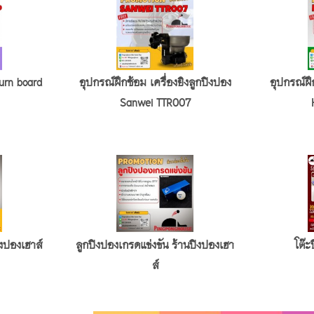
turn board
อุปกรณ์ฝึกซ้อม เครื่องยิงลูกปิงปอง
อุปกรณ์ฝึ
Sanwei TTR007
งปองเฮาส์
ลูกปิงปองเกรดแข่งขัน ร้านปิงปองเฮา
โต๊ะ
ส์