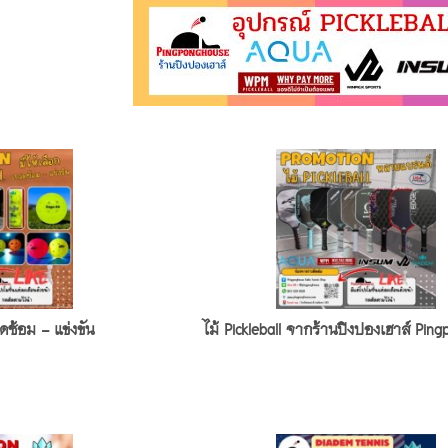
รดซ้อม - แข่งขัน
ไม้ Pickleball จากร้านปิงปองเฮาส์ Pin