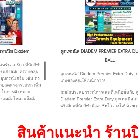
์เทนนิส Diadem
ลูกเทนนิส DIADEM PREMIER EXTRA DU
BALL
รัฐอเมริกา ที่นักกีฬา
รรมล้ำสมัย ครอบคลุม
ลูกเทนนิส Diadem Premier Extra Duty: 
อุปกรณ์เสริม เช่น ตัว
เกมของคุณให้เหนือกว่า!
่วยลดแรงกระแทก เพิ่ม
ในการตี เหมาะ
สัมผัสประสบการณ์การเล่นที่เหนือชั้นกับ 
งแต่มือใหม่จนถึงมือ
Diadem Premier Extra Duty ลูกเทนนิสเ
พรีเมียมที่นักกีฬามืออาชีพไว้วางใจ! ด้วย
STA (United States
Felt ชั้นเยี่ยม มอบความทนทานเป็นพิเศษ ไ
เล่นบนคอร์ทพื้นแข็งแค่ไหน ลูกเทนนิสนี้ก็
ernational Tennis
ทุกแรงปะทะ ให้คุณตีได้เต็มประสิทธิภาพท
สินค้าแนะนำ ร้านป
ไม่เสียจังหวะ และยังคงความเด้งที่เป็นธร
Tour และ Academy