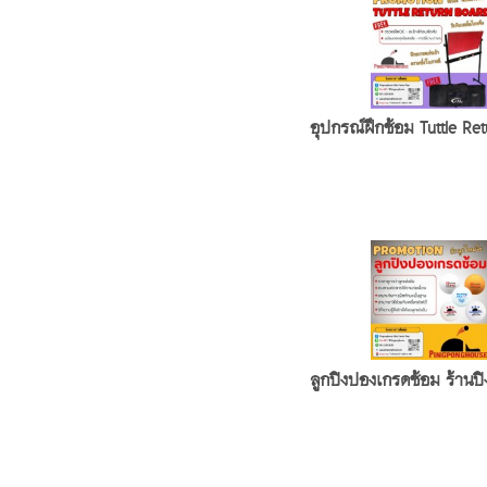
อุปกรณ์ฝึกซ้อม Tuttle Re
ลูกปิงปองเกรดซ้อม ร้านปิ