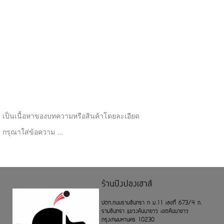
เป็นเนื้อหาของบทความหรือสินค้าโดยละเอียด
กรุณาใส่ข้อความ …
ร้านปิงปองเฮาส์
ปตท.ถนนรามอินทรา ก ม.11 เลขที่ 673/4 ถ.
รามอินทรา แขวงคันนายาว เขตคันนายาว
กรุงเทพมหานคร 10230