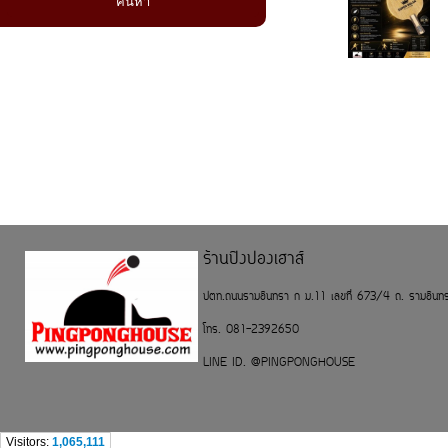
ร้านปิงปองเฮาส์
ปตท.ถนนรามอินทรา ก ม.11 เลขที่ 673/4 ถ. รามอิน
โทร. 081-2392650
LINE ID. @PINGPONGHOUSE
Visitors:
1,065,111