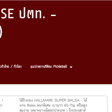
SE ปตท. -
)
งทั่วไทย / ทั่วโลก
แนะนำสถานที่ซ้อม Pickleball
 /
ไม้ปิงปอง HALLMARK SUPER BALSA - ไม้
ุก
แกน Balsa หนาพิเศษ เบามาก 65-75g สปีดสูง
คุมง่าย เหมาะยางเม็ดทุกประเภท | ปิงปองเฮาส์