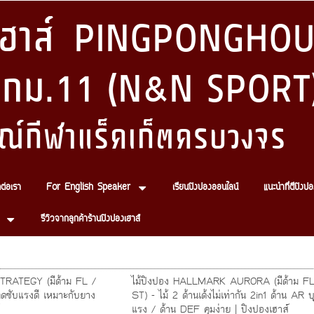
งเฮาส์ PINGPONGHOU
 กม.11 (N&N SPORT
ณ์กีฬาแร็คเก็ตครบวงจร
ดต่อเรา
For English Speaker
เรียนปิงปองออนไลน์
แนะนำที่ตีปิงปอ
รีวิวจากลูกค้าร้านปิงปองเฮาส์
TRATEGY (มีด้าม FL /
ไม้ปิงปอง HALLMARK AURORA (มีด้าม FL
ดูดซับแรงดี เหมาะกับยาง
ST) - ไม้ 2 ด้านเด้งไม่เท่ากัน 2in1 ด้าน AR บ
แรง / ด้าน DEF คุมง่าย | ปิงปองเฮาส์