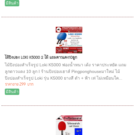
มีสินค้า
ไม้ปิงปอง LOKI K5000 2 ไม้ แถมดาวแดง10ลูก
ไม้ปิงปองสำเร็จรูป Loki K5000 ฟองน้ำหนา เด้ง ราคาประหยัด แถม
ลูกดาวแดง 10 ลูก I ร้านปิงปองเฮาส์ Pingponghouseมาใหม่ ไม้
ปิงปองสำเร็จรูป Loki รุ่น K5000 ยางสี ดำ + ฟ้า เท่ ไม่เหมือนใค...
ราคาขาย
299 บาท
มีสินค้า