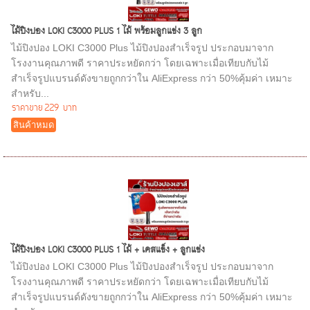
ไม้ปิงปอง LOKI C3000 PLUS 1 ไม้ พร้อมลูกแข่ง 3 ลูก
ไม้ปิงปอง LOKI C3000 Plus ไม้ปิงปองสำเร็จรูป ประกอบมาจาก
โรงงานคุณภาพดี ราคาประหยัดกว่า โดยเฉพาะเมื่อเทียบกับไม้
สำเร็จรูปแบรนด์ดังขายถูกกว่าใน AliExpress กว่า 50%คุ้มค่า เหมาะ
สำหรับ...
ราคาขาย
229 บาท
สินค้าหมด
ไม้ปิงปอง LOKI C3000 PLUS 1 ไม้ + เคสแข็ง + ลูกแข่ง
ไม้ปิงปอง LOKI C3000 Plus ไม้ปิงปองสำเร็จรูป ประกอบมาจาก
โรงงานคุณภาพดี ราคาประหยัดกว่า โดยเฉพาะเมื่อเทียบกับไม้
สำเร็จรูปแบรนด์ดังขายถูกกว่าใน AliExpress กว่า 50%คุ้มค่า เหมาะ