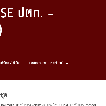
SE ปตท. -
)
งทั่วไทย / ทั่วโลก
แนะนำสถานที่ซ้อม Pickleball
ชุด
 hallmark
,
ยางปิงปอง kokutaku
,
ยางปิงปอง loki
,
ยางปิงปอง meteor
,