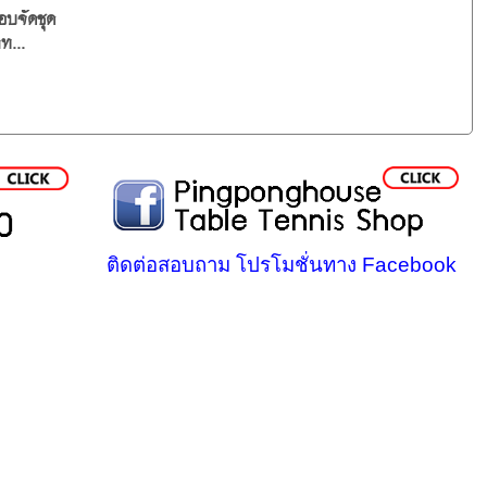
อบจัดชุด
ท...
ติดต่อสอบถาม โปรโมชั่นทาง Facebook