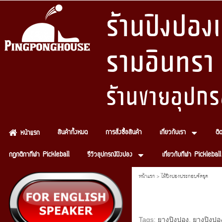
ร้านปิงปอ
รามอินทรา
ร้านขายอุปกร
สินค้าทั้งหมด
การสั่งซื้อสินค้า
เกี่ยวกับเรา
ติ
หน้าแรก
กฏกติกากีฬา Pickleball
รีวิวอุปกรณ์ปิงปอง
เกี่ยวกับกีฬา Pickleball
หน้าแรก
>
ไม้ปิงปองประกอบจัดชุด
Tags:
ยางปิงปอง
,
ยางปิงปอ