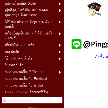
อุปกรณ์ เทนนิส Diadem
(คุ้มที่สุด) โปรไม้ปิงปองประกอบ
คุณภาพสูง มีหลายราคา
ไม้ปิงปองประกอบจัดชุด (ยางเม็ด /
แอนตี้)
เครื่องยิงลูกปิงปอง / รีเทิร์น บอร์ด
/ แผงกั้น
เสื้อผ้ากีฬา / รองเท้า
แบดมินตัน
สั่งซื้
วิธีการชำระค่าสินค้า
ใบราคาสินค้า
รวมบทความเกี่ยวกับปิงปอง
รวมบทความเกี่ยวกับ Pickleball
รวมบทความเกี่ยวกับ เทนนิส
Locker Review (ล็อกเกอร์รีวิว)