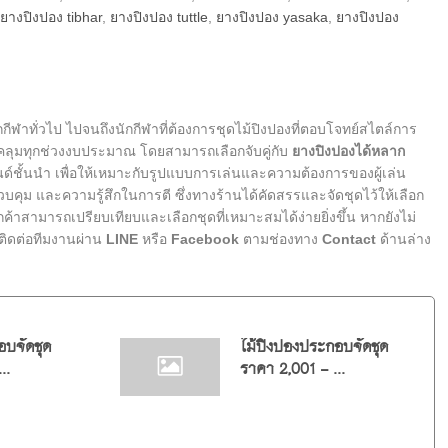
,
ยางปิงปอง tibhar
,
ยางปิงปอง tuttle
,
ยางปิงปอง yasaka
,
ยางปิงปอง
น นักกีฬาทั่วไป ไปจนถึงนักกีฬาที่ต้องการชุดไม้ปิงปองที่ตอบโจทย์สไตล์การ
ุมทุกช่วงงบประมาณ โดยสามารถเลือกจับคู่กับ
ยางปิงปองได้หลาก
รนด์ชั้นนำ เพื่อให้เหมาะกับรูปแบบการเล่นและความต้องการของผู้เล่น
วบคุม และความรู้สึกในการตี ซึ่งทางร้านได้คัดสรรและจัดชุดไว้ให้เลือก
าสามารถเปรียบเทียบและเลือกชุดที่เหมาะสมได้ง่ายยิ่งขึ้น
หากยังไม่
ติดต่อทีมงานผ่าน
LINE
หรือ
Facebook
ตามช่องทาง
Contact
ด้านล่าง
อบจัดชุด
ไม้ปิงปองประกอบจัดชุด
..
ราคา 2,001 - ...