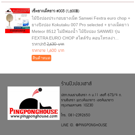
เซ็ตยางเม็ดยาว #003 (1,600฿)
ไม้ปิงปองประกอบยางเม็ด Sanwei Fextra euro chop +
ยางปิงปอง Kokutaku 007 Pro selected + ยางเม็ดยาว
Meteor 8512 ไม่มีฟองน้ำ ไม้ปิงปอง SANWEI รุ่น
FEXTRA EURO CHOP สไตล์รับ คอนโทรลง่า...
ราคาปกติ
2,630 บาท
ราคาขาย
1,600 บาท
สินค้าหมด
ร้านปิงปองเฮาส์
ปตท.ถนนรามอินทรา ก ม.11 เลขที่ 673/4 ถ.
รามอินทรา แขวงคันนายาว เขตคันนายาว
กรุงเทพมหานคร 10230
โทร. 081-2392650
LINE ID. @PINGPONGHOUSE