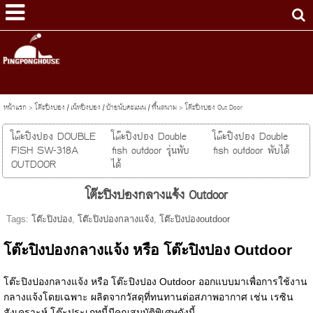
หน้าแรก
>
โต๊ะปิงปอง / เน็ทปิงปอง / ป้ายนับคะแนน / พื้นสนาม
>
โต๊ะปิงปอง Out Door
โต๊ะปิงปอง DOUBLE
โต๊ะปิงปอง Double
โต๊ะปิงปอง Double
FISH SW-318A
fish outdoor รุ่นพับ
fish outdoor พับได้
OUTDOOR
ได้
โต๊ะปิงปองกลางแจ้ง Outdoor
Tags:
โต๊ะปิงปอง
,
โต๊ะปิงปองกลางแจ้ง
,
โต๊ะปิงปองoutdoor
โต๊ะปิงปองกลางแจ้ง หรือ โต๊ะปิงปอง Outdoor
โต๊ะปิงปองกลางแจ้ง หรือ โต๊ะปิงปอง Outdoor ออกแบบมาเพื่อการใช้งาน
กลางแจ้งโดยเฉพาะ ผลิตจากวัสดุที่ทนทานต่อสภาพอากาศ เช่น เรซิน
สังเคราะห์ โต๊ะประเภทนี้มีคุณสมบัติพิเศษดังนี้