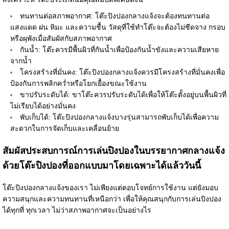
ทนทานต่อสภาพอากาศ: โต๊ะปิงปองกลางแจ้งจะต้องทนทานต่อ
แสงแดด ฝน หิมะ และความชื้น วัสดุที่ใช้ทำโต๊ะจะต้องไม่ซีดจาง กรอบ
หรือผุพังเมื่อสัมผัสกับสภาพอากาศ
กันน้ำ: โต๊ะควรมีพื้นผิวที่กันน้ำเพื่อป้องกันน้ำขังและความเสียหาย
จากน้ำ
โครงสร้างที่มั่นคง: โต๊ะปิงปองกลางแจ้งควรมีโครงสร้างที่มั่นคงเพื่อ
ป้องกันการพลิกคว่ำหรือโยกเยื้องขณะใช้งาน
ขาปรับระดับได้: ขาโต๊ะควรปรับระดับได้เพื่อให้โต๊ะตั้งอยู่บนพื้นผิวที่
ไม่เรียบได้อย่างมั่นคง
พับเก็บได้: โต๊ะปิงปองกลางแจ้งบางรุ่นสามารถพับเก็บได้เพื่อความ
สะดวกในการจัดเก็บและเคลื่อนย้าย
สัมผัสประสบการณ์การเล่นปิงปองในบรรยากาศกลางแจ้ง
ด้วยโต๊ะปิงปองที่ออกแบบมาโดยเฉพาะได้แล้ววันนี้
โต๊ะปิงปองกลางแจ้งของเรา ไม่เพียงแต่ตอบโจทย์การใช้งาน แต่ยังมอบ
ความสนุกและความทนทานที่เหนือกว่า เพื่อให้คุณสนุกกับการเล่นปิงปอง
ได้ทุกที่ ทุกเวลา ไม่ว่าสภาพอากาศจะเป็นอย่างไร