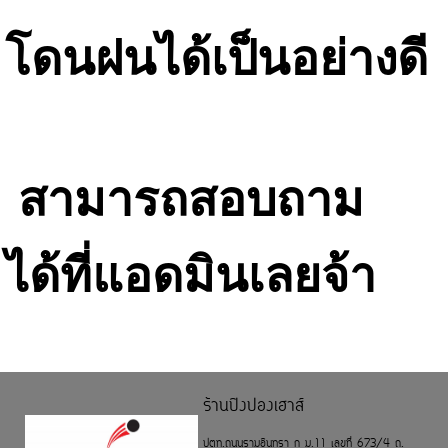
โดนฝนได้เป็นอย่างดี
สามารถสอบถาม
ได้ที่แอดมินเลยจ้า
ร้านปิงปองเฮาส์
ปตท.ถนนรามอินทรา ก ม.11 เลขที่ 673/4 ถ.