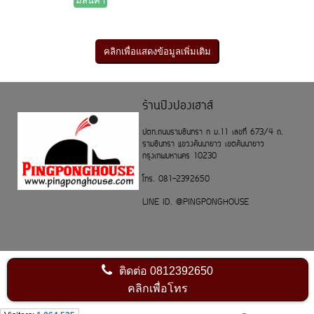
มีสินค้า
ร้านปิงปองเฮาส์
ปตท.ถนนรามอินทรา ก ม.11 เลขที่ 673/4 ถ.
รามอินทรา แขวงคันนายาว เขตคันนายาว
กรุงเทพมหานคร 10230
โทร. 081-2392650
LINE ID. @PINGPONGHOUSE
ติดต่อ
0812392650
คลิกเพื่อโทร