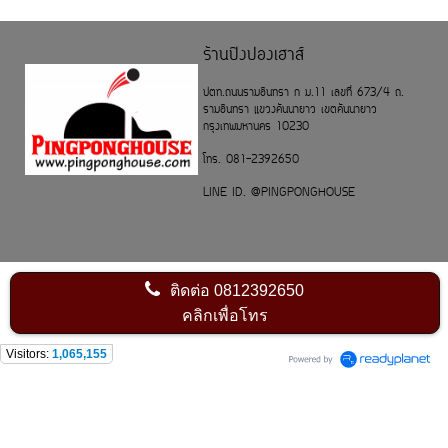
ร้านปิงปองเฮาส์
ปตท.ถนนรามอินทรา ก ม.11 เลขที่ 673/4 ถ.
รามอินทรา แขวงคันนายาว เขตคันนายาว
กรุงเทพมหานคร 10230
โทร. 081-2392650
LINE ID. @PINGPONGHOUSE
ติดต่อ
0812392650
คลิกเพื่อโทร
Visitors:
1,065,155