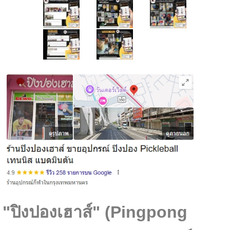
"ปิงปองเฮาส์" (Pingpong