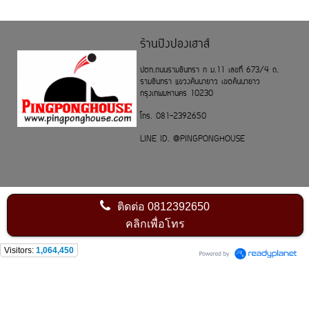
ร้านปิงปองเฮาส์
ปตท.ถนนรามอินทรา ก ม.11 เลขที่ 673/4 ถ.
รามอินทรา แขวงคันนายาว เขตคันนายาว
กรุงเทพมหานคร 10230
โทร. 081-2392650
LINE ID. @PINGPONGHOUSE
ติดต่อ
0812392650
คลิกเพื่อโทร
Visitors:
1,064,450