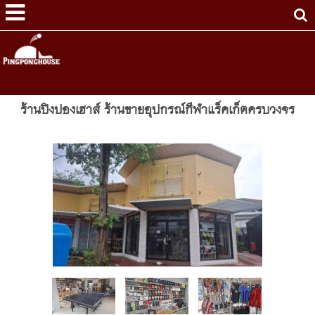
ร้านปิงปองเฮาส์ ร้านขายอุปกรณ์กีฬาแร็คเก็ตครบวงจร