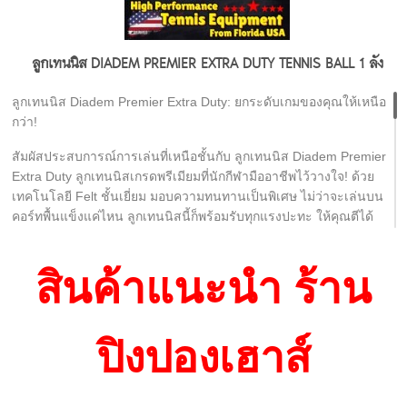
ความทนทานเป็นเลิศ (Extra Duty Felt): ด้วยเทคโนโลยี Felt คุณภาพ
ลูกเทนนิส DIADEM PREMIER EXTRA DUTY TENNIS BALL 1 ลัง
สูง ทำให้ลูกเทนนิส Diadem Premier Extra Duty ทนทานต่อการ
สึกหรอเป็นพิเศษ เหมาะกับการเล่นบนคอร์ทพื้นแข็ง (Hard Court) ที่
ลูกเทนนิส Diadem Premier Extra Duty: ยกระดับเกมของคุณให้เหนือ
มักจะทำให้ลูกเทนนิสทั่วไปชำรุดได้ง่าย ช่วยให้คุณเล่นได้ยาวนานขึ้น
กว่า!
ไม่ต้องเปลี่ยนลูกบ่อยๆ
สัมผัสประสบการณ์การเล่นที่เหนือชั้นกับ ลูกเทนนิส Diadem Premier
Extra Duty ลูกเทนนิสเกรดพรีเมียมที่นักกีฬามืออาชีพไว้วางใจ! ด้วย
เทคโนโลยี Felt ชั้นเยี่ยม มอบความทนทานเป็นพิเศษ ไม่ว่าจะเล่นบน
ประสิทธิภาพการเด้งคงที่ (Consistent Bounce): ลูกเทนนิสนี้ออกแบบ
คอร์ทพื้นแข็งแค่ไหน ลูกเทนนิสนี้ก็พร้อมรับทุกแรงปะทะ ให้คุณตีได้
มาให้มีการเด้งที่สม่ำเสมอและแม่นยำ ทำให้คุณคาดการณ์ทิศทางลูก
เต็มประสิทธิภาพทุกช็อต ไม่เสียจังหวะ และยังคงความเด้งที่เป็น
ได้ดีขึ้น เพิ่มความมั่นใจในการตีแต่ละครั้ง ไม่ว่าจะเป็นการเสิร์ฟ
ธรรมชาติ แม่นยำทุกการควบคุม เหมาะสำหรับผู้เล่นที่ต้องการลูก
โฟร์แฮนด์ หรือแบ็คแฮนด์
สินค้าแนะนำ ร้าน
เทนนิสคุณภาพสูง เพื่อเกมที่ดุดันและยาวนานกว่า มาพร้อมราคาสุด
คุ้ม ให้คุณพร้อมลงสนามได้ทันที!
การควบคุมที่เหนือกว่า (Superior Control): ด้วยการออกแบบที่พิถีพิถัน
ทำให้ลูกเทนนิส Diadem Premier Extra Duty ช่วยให้คุณควบคุมทิศ
ปิงปองเฮาส์
จุดเด่นของลูกเทนนิส Diadem Premier Extra Duty
ทางและสปินของลูกได้ดียิ่งขึ้น ตอบโจทย์ผู้เล่นที่ต้องการความแม่นยำ
ในการวางลูก