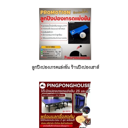
ลูกปิงปองเกรดแข่งขัน ร้านปิงปองเฮาส์