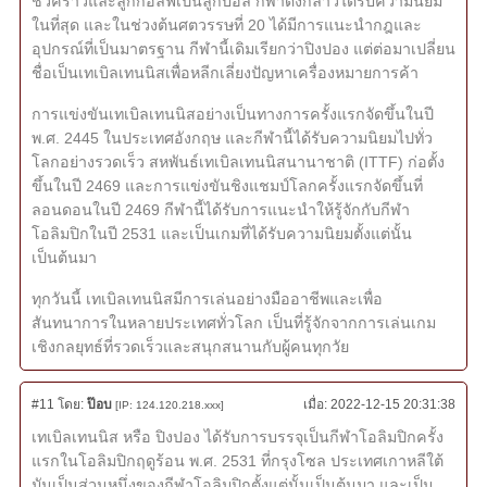
ชั่วคราวและลูกกอล์ฟเป็นลูกบอล กีฬาดังกล่าวได้รับความนิยม
ในที่สุด และในช่วงต้นศตวรรษที่ 20 ได้มีการแนะนำกฎและ
อุปกรณ์ที่เป็นมาตรฐาน กีฬานี้เดิมเรียกว่าปิงปอง แต่ต่อมาเปลี่ยน
ชื่อเป็นเทเบิลเทนนิสเพื่อหลีกเลี่ยงปัญหาเครื่องหมายการค้า
การแข่งขันเทเบิลเทนนิสอย่างเป็นทางการครั้งแรกจัดขึ้นในปี
พ.ศ. 2445 ในประเทศอังกฤษ และกีฬานี้ได้รับความนิยมไปทั่ว
โลกอย่างรวดเร็ว สหพันธ์เทเบิลเทนนิสนานาชาติ (ITTF) ก่อตั้ง
ขึ้นในปี 2469 และการแข่งขันชิงแชมป์โลกครั้งแรกจัดขึ้นที่
ลอนดอนในปี 2469 กีฬานี้ได้รับการแนะนำให้รู้จักกับกีฬา
โอลิมปิกในปี 2531 และเป็นเกมที่ได้รับความนิยมตั้งแต่นั้น
เป็นต้นมา
ทุกวันนี้ เทเบิลเทนนิสมีการเล่นอย่างมืออาชีพและเพื่อ
สันทนาการในหลายประเทศทั่วโลก เป็นที่รู้จักจากการเล่นเกม
เชิงกลยุทธ์ที่รวดเร็วและสนุกสนานกับผู้คนทุกวัย
#11
โดย:
ป๊อบ
เมื่อ:
2022-12-15 20:31:38
[IP: 124.120.218.xxx]
เทเบิลเทนนิส หรือ ปิงปอง ได้รับการบรรจุเป็นกีฬาโอลิมปิกครั้ง
แรกในโอลิมปิกฤดูร้อน พ.ศ. 2531 ที่กรุงโซล ประเทศเกาหลีใต้
มันเป็นส่วนหนึ่งของกีฬาโอลิมปิกตั้งแต่นั้นเป็นต้นมา และเป็น