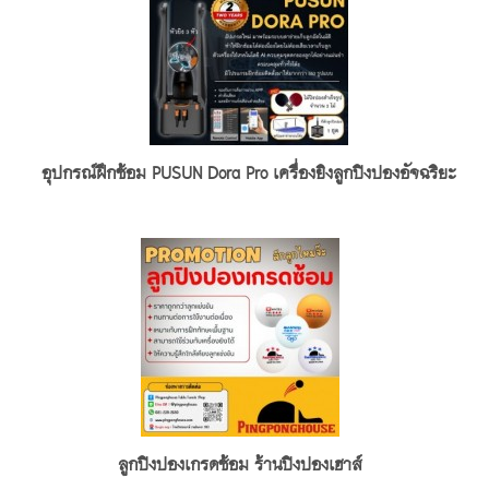
อุปกรณ์ฝึกซ้อม PUSUN Dora Pro เครื่องยิงลูกปิงปองอัจฉริยะ
ลูกปิงปองเกรดซ้อม ร้านปิงปองเฮาส์