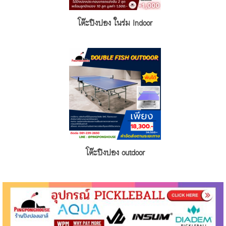
โต๊ะปิงปอง ในร่ม Indoor
โต๊ะปิงปอง outdoor