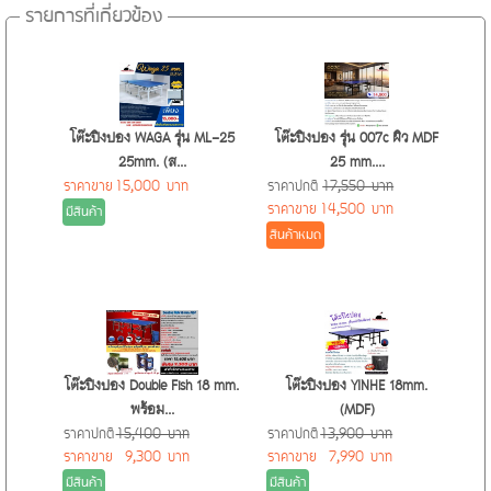
รายการที่เกี่ยวข้อง
ความทนทานเป็นเลิศ (Extra Duty Felt): ด้วยเทคโนโลยี Felt คุณภาพ
สูง ทำให้ลูกเทนนิส Diadem Premier Extra Duty ทนทานต่อการ
เหมาะสำหรับนักกีฬาจริงจัง (Ideal for Serious Players): หากคุณคือ
สึกหรอเป็นพิเศษ เหมาะกับการเล่นบนคอร์ทพื้นแข็ง (Hard Court) ที่
นักกีฬาเทนนิสที่ต้องการยกระดับเกมการเล่น ไม่ว่าจะเป็นการฝึกซ้อม
มักจะทำให้ลูกเทนนิสทั่วไปชำรุดได้ง่าย ช่วยให้คุณเล่นได้ยาวนานขึ้น
อย่างเข้มข้นหรือการแข่งขันจริง ลูกเทนนิส Diadem Premier Extra
ไม่ต้องเปลี่ยนลูกบ่อยๆ
Duty คือตัวเลือกที่ตอบโจทย์ เพราะมันถูกสร้างมาเพื่อรองรับการใช้
โต๊ะปิงปอง WAGA รุ่น ML-25
โต๊ะปิงปอง รุ่น 007c ผิว MDF
งานที่หนักหน่วงและมอบประสิทธิภาพสูงสุด
25mm. (ส...
25 mm....
คุ้มค่า
ราคาขาย
15,000 บาท
ราคาปกติ
17,550 บาท
ประสิทธิภาพการเด้งคงที่ (Consistent Bounce): ลูกเทนนิสนี้ออกแบบ
ราคาขาย
14,500 บาท
มีสินค้า
มาให้มีการเด้งที่สม่ำเสมอและแม่นยำ ทำให้คุณคาดการณ์ทิศทางลูก
สินค้าหมด
ได้ดีขึ้น เพิ่มความมั่นใจในการตีแต่ละครั้ง ไม่ว่าจะเป็นการเสิร์ฟ
โฟร์แฮนด์ หรือแบ็คแฮนด์
การควบคุมที่เหนือกว่า (Superior Control): ด้วยการออกแบบที่พิถีพิถัน
ทำให้ลูกเทนนิส Diadem Premier Extra Duty ช่วยให้คุณควบคุมทิศ
โต๊ะปิงปอง Double Fish 18 mm.
โต๊ะปิงปอง YINHE 18mm.
ทางและสปินของลูกได้ดียิ่งขึ้น ตอบโจทย์ผู้เล่นที่ต้องการความแม่นยำ
พร้อม...
(MDF)
ในการวางลูก
ราคาปกติ
15,400 บาท
ราคาปกติ
13,900 บาท
ราคาขาย
9,300 บาท
ราคาขาย
7,990 บาท
มีสินค้า
มีสินค้า