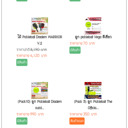
เหมาะสำหรับนักกีฬาจริงจัง (Ideal for Serious Players): หากคุณคือ
นักกีฬาเทนนิสที่ต้องการยกระดับเกมการเล่น ไม่ว่าจะเป็นการฝึกซ้อม
อย่างเข้มข้นหรือการแข่งขันจริง ลูกเทนนิส Diadem Premier Extra
Duty คือตัวเลือกที่ตอบโจทย์ เพราะมันถูกสร้างมาเพื่อรองรับการใช้
งานที่หนักหน่วงและมอบประสิทธิภาพสูงสุด
คุ้มค่า
ไม้ Pickleball Diadem WARRIOR
ลูก pickleball Vega สีเขียว
V.2
ราคาขาย
70 บาท
ราคาปกติ
8,190 บาท
มีสินค้า
ราคาขาย
6,120 บาท
มีสินค้า
(Pack10) ลูก Pickleball Diadem
(Pack 3) ลูก Pickleball The
outd...
Officia...
ราคาขาย
990 บาท
ราคาขาย
350 บาท
มีสินค้า
สินค้าหมด