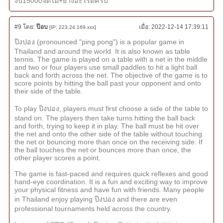
งบ15000จัดไม้+ยางอะไรดีครับ
#9
โดย:
ป๊อบ
เมื่อ:
2022-12-14 17:39:11
[IP: 223.24.169.xxx]
ปิงปอง (pronounced "ping pong") is a popular game in
Thailand and around the world. It is also known as table
tennis. The game is played on a table with a net in the middle
and two or four players use small paddles to hit a light ball
back and forth across the net. The objective of the game is to
score points by hitting the ball past your opponent and onto
their side of the table.
To play ปิงปอง, players must first choose a side of the table to
stand on. The players then take turns hitting the ball back
and forth, trying to keep it in play. The ball must be hit over
the net and onto the other side of the table without touching
the net or bouncing more than once on the receiving side. If
the ball touches the net or bounces more than once, the
other player scores a point.
The game is fast-paced and requires quick reflexes and good
hand-eye coordination. It is a fun and exciting way to improve
your physical fitness and have fun with friends. Many people
in Thailand enjoy playing ปิงปอง and there are even
professional tournaments held across the country.