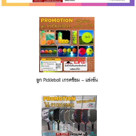
ลูก Pickleball เกรดซ้อม - แข่งขัน