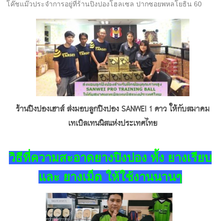
สำหรับผู้ที่สนใจ หรือต้องการสอบถามเพิ่มเติม สามารถสอบถามมา
โค๊ชแม๊วประจำการอยู่ที่ร้านปิงปองโฮลเซล ปากซอยพหลโยธิน 60
ได้ที่ไลน์ @pingponghouse
ร้านปิงปองเฮาส์ ส่งมอบลูกปิงปอง SANWEI 1 ดาว ให้กับสมาคม
เทเบิลเทนนิสแห่งประเทศไทย
วิธีที่ความสะอาดยางปิงปอง ทั้ง ยางเรียบ
และ ยางเม็ด ให้ใช้งานนานๆ