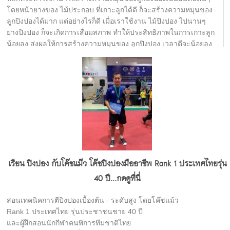
โดยหน้ายางของ ไม้ประกอบ ที่เกาะลูกได้ดี ก็จะสร้างความหมุนของ
ลูกปิงปองได้มาก แต่อย่างไรก็ดี เมื่อเราใช้งาน ไม้ปิงปอง ไปนานๆ
ยางปิงปอง ก็จะเกิดการเสื่อมสภาพ ทำให้ประสิทธิภาพในการเกาะลูก
น้อยลง ส่งผลให้การสร้างความหมุนของ ลูกปิงปอง เวลาตีจะน้อยลง
ไปด้วย ดังนั้น วิธีทำความสะอาดไม้ปิงปอง โดยเฉพาะในส่วนของ
ยางปิงปอง ที่ถูกต้องจะช่วยให้ยางปิงปองเสื่อมสภาพช้าลง หน้ายาง
มีอายุการใช้งานที่นานขึ้น ทำให้เราไม่ต้องเปลี่ยนยางบ่อยๆ จึง
ประหยัดค่ายางปิงปอง ค่ากาวปิงปองไปได้มากพอสมควร โดยขั้นตอน
การทำความสะอาดยางปิงปอง ทางร้านปิงปองเฮาส์ของเราขอแนะนำ
ขั้นตอนดังนี้
1. หลังการเล่นทุกครั้ง ให้ทำความสะอาดโดยใช้ผ้าสะอาด ที่ไม่มีขน
ลูบเบาๆ เพื่อไล่ฝุ่นออก ระวังอย่ากดแรงจะทำให้หน้ายางเป็นรอย
2. หลังจากทำความสะอาดเสร็จ ให้รอจนหน้ายางแห้งสนิท แล้วจึงใช้
ฟิล์มปิดหน้ายาง ปิดลงบนหน้ายางปิงปอง เพื่อป้องกันการเกิดปฎิกิริยา
เรียน ปิงปอง กับโค๊ชแม๊ว โค๊ชปิงปองมืออาชีพ Rank 1 ประเทศไทยรุ่น
กับอากาศซึ่งจะทำให้หน้ายางเสื่อมสภาพเร็ว
40 ปี...กดดูที่นี่
3. ใน 1 อาทิตย์ , ควรทำความสะอาดด้วยน้ำยาทำความสะอาดยาง
ปิงปอง หรือ น้ำยาคืนสภาพยางปิงปองอย่างน้อย 1 ครั้ง โดยเริ่มจาก
สอนเทคนิคการตีปิงปองเบื้องต้น - ระดับสูง โดยโค๊ชแม้ว
ทำความสะอาดด้วยน้ำสะอาด รอให้แห้ง แล้วเช็ดด้วยน้ำยาคืนสภาพ
Rank 1 ประเทศไทย รุ่นประชาชนชาย 40 ปี
ยาง รอจนแห้ง แล้วจึงปิดด้วยฟิล์มรักษาหน้ายาง ก่อนเก็บ
และผู้ฝึกสอนนักกีฬาคนพิการทีมชาติไทย