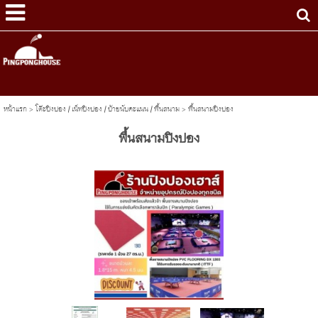
หน้าแรก
>
โต๊ะปิงปอง / เน็ทปิงปอง / ป้ายนับคะแนน / พื้นสนาม
>
พื้นสนามปิงปอง
พื้นสนามปิงปอง