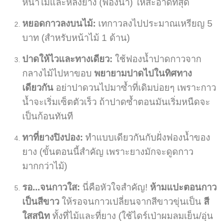
หน้าไม้และหลังยาง (ฟองน้ำ) ให้สะอาดที่สุด
หยอดกาวลงบนไม้:
เทกาวลงไปประมาณเหรียญ 5
บาท (สำหรับหน้าไม้ 1 ด้าน)
ปาดให้ไวและทางเดียว:
ใช้ฟองน้ำปาดกาวจาก
กลางไม้ไปหาขอบ
พยายามปาดไปในทิศทาง
เดียวกัน
อย่าปาดวนไปมาซ้ำที่เดิมบ่อยๆ เพราะกาว
น้ำจะเริ่มเซ็ตตัวเร็ว ถ้าปาดซ้ำตอนมันเริ่มหนืดจะ
เป็นก้อนทันที
ทาที่ยางปิงปอง:
ทำแบบเดียวกันกับฝั่งฟองน้ำของ
ยาง (ขั้นตอนนี้สำคัญ เพราะยางมักจะดูดกาว
มากกว่าไม้)
รอ...จนกาวใส:
นี่คือหัวใจสำคัญ!
ห้ามแปะตอนกาว
เป็นสีขาว
ให้รอจนกาวเปลี่ยนจากสีขาวขุ่นเป็น
สี
ใสสนิท
ทั้งที่ไม้และที่ยาง (ใช้ไดร์เป่าผมลมเย็น/อุ่น