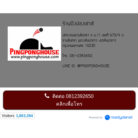
ร้านปิงปองเฮาส์
ปตท.ถนนรามอินทรา ก ม.11 เลขที่ 673/4 ถ.
รามอินทรา แขวงคันนายาว เขตคันนายาว
กรุงเทพมหานคร 10230
โทร. 081-2392650
LINE ID. @PINGPONGHOUSE
ติดต่อ
0812392650
คลิกเพื่อโทร
Visitors:
1,063,394