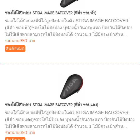
ซองใส่ไม้ปิงปอง STIGA IMAGE BATCOVER (สีดำ ขอบฟ้า)
ซองใส่ไม้ปิงปองมีที่ใส่ลูกปิงปองในตัว STIGA IMAGE BATCOVER
(สีดำ ขอบฟ้า)ซองใส่ไม้ปิงปอง บุฟองน้ำกันกระแทก ป้องกันไม้ปิงปอง
ไม่ให้เสียหายสามารถใส่ไม้ปิงปองได้ จำนวน 1 ไม้มีกระเป๋าสำห...
ราคาขาย
350 บาท
สินค้าหมด
ซองใส่ไม้ปิงปอง STIGA IMAGE BATCOVER (สีดำ ขอบแดง)
ซองใส่ไม้ปิงปองมีที่ใส่ลูกปิงปองในตัว STIGA IMAGE BATCOVER
(สีดำ ขอบแดง)ซองใส่ไม้ปิงปอง บุฟองน้ำกันกระแทก ป้องกันไม้ปิงปอง
ไม่ให้เสียหายสามารถใส่ไม้ปิงปองได้ จำนวน 1 ไม้มีกระเป๋าสำห...
ราคาขาย
350 บาท