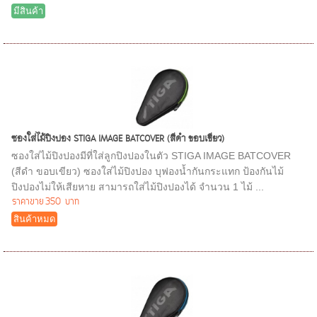
มีสินค้า
ซองใส่ไม้ปิงปอง STIGA IMAGE BATCOVER (สีดำ ขอบเขียว)
ซองใส่ไม้ปิงปองมีที่ใส่ลูกปิงปองในตัว STIGA IMAGE BATCOVER
(สีดำ ขอบเขียว) ซองใส่ไม้ปิงปอง บุฟองน้ำกันกระแทก ป้องกันไม้
ปิงปองไม่ให้เสียหาย สามารถใส่ไม้ปิงปองได้ จำนวน 1 ไม้ ...
ราคาขาย
350 บาท
สินค้าหมด