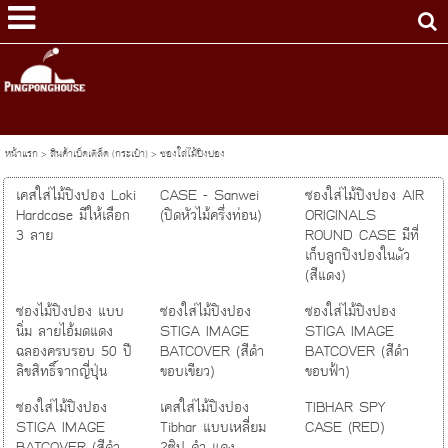
หน้าแรก
>
สินค้าเบ็ดเตล็ด (กระเป๋า)
>
ซองใส่ไม้ปิงปอง
เคสใส่ไม้ปิงปอง Loki
CASE - Sanwei
ซองใส่ไม้ปิงปอง AIR
Hardcase มีให้เลือก
(ปิดหัวไม้ครึ่งท่อน)
ORIGINALS
3 ลาย
ROUND CASE มีที่
เก็บลูกปิงปองในตัว
(สีแดง)
ซองไม้ปิงปอง แบบ
ซองใส่ไม้ปิงปอง
ซองใส่ไม้ปิงปอง
นิ่ม ลายไอ้มดแดง
STIGA IMAGE
STIGA IMAGE
ฉลองครบรอบ 50 ปี
BATCOVER (สีดำ
BATCOVER (สีดำ
ลิขสิทธิ์จากญี่ปุ่น
ขอบเขียว)
ขอบฟ้า)
ซองใส่ไม้ปิงปอง
เคสใส่ไม้ปิงปอง
TIBHAR SPY
STIGA IMAGE
Tibhar แบบเหลี่ยม
CASE (RED)
BATCOVER (สีดำ
2ซิป ดำ แดง