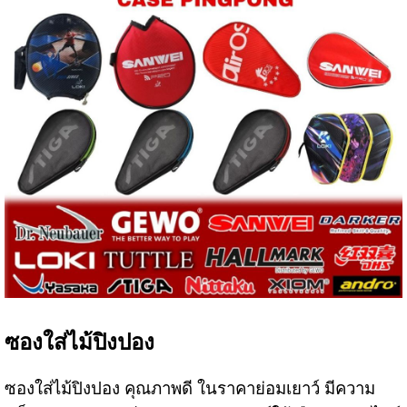
ซองใส่ไม้ปิงปอง
ซองใส่ไม้ปิงปอง คุณภาพดี ในราคาย่อมเยาว์ มีความ