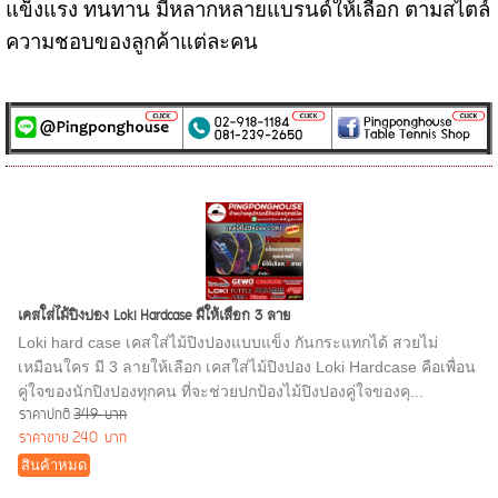
แข็งแรง ทนทาน มีหลากหลายแบรนด์ให้เลือก ตามสไตล์
ความชอบของลูกค้าแต่ละคน
เคสใส่ไม้ปิงปอง Loki Hardcase มีให้เลือก 3 ลาย
Loki hard case เคสใส่ไม้ปิงปองแบบแข็ง กันกระแทกได้ สวยไม่
เหมือนใคร มี 3 ลายให้เลือก เคสใส่ไม้ปิงปอง Loki Hardcase คือเพื่อน
คู่ใจของนักปิงปองทุกคน ที่จะช่วยปกป้องไม้ปิงปองคู่ใจของคุ...
ราคาปกติ
349 บาท
ราคาขาย
240 บาท
สินค้าหมด