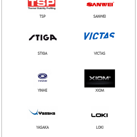
TSP
SANWEI
STIGA
VICTAS
YINHE
XIOM
YASAKA
LOKI