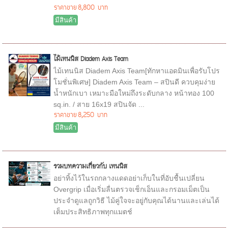
ราคาขาย
8,800 บาท
มีสินค้า
ไม้เทนนิส Diadem Axis Team
ไม้เทนนิส Diadem Axis Team[ทักหาแอดมินเพื่อรับโปร
โมชั่นพิเศษ] Diadem Axis Team – สปินดี ควบคุมง่าย
น้ำหนักเบา เหมาะมือใหม่ถึงระดับกลาง หน้าทอง 100
sq.in. / สาย 16x19 สปินจัด ...
ราคาขาย
8,250 บาท
มีสินค้า
รวมบทความเกี่ยวกับ เทนนิส
อย่าทิ้งไว้ในรถกลางแดดอย่าเก็บในที่อับชื้นเปลี่ยน
Overgrip เมื่อเริ่มลื่นตรวจเช็กเอ็นและกรอมเม็ตเป็น
ประจำดูแลถูกวิธี ไม้คู่ใจจะอยู่กับคุณได้นานและเล่นได้
เต็มประสิทธิภาพทุกแมตช์