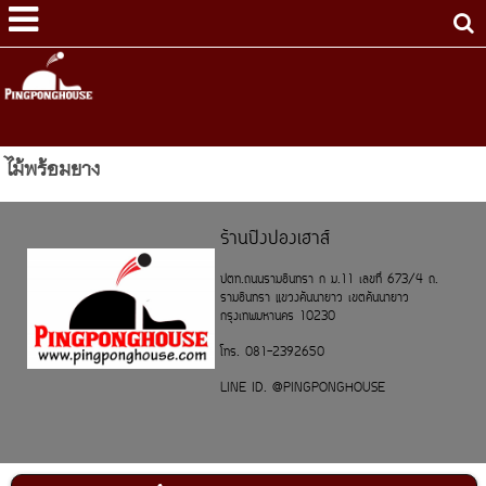
ไม้พร้อมยาง
ร้านปิงปองเฮาส์
ปตท.ถนนรามอินทรา ก ม.11 เลขที่ 673/4 ถ.
รามอินทรา แขวงคันนายาว เขตคันนายาว
กรุงเทพมหานคร 10230
โทร. 081-2392650
LINE ID. @PINGPONGHOUSE