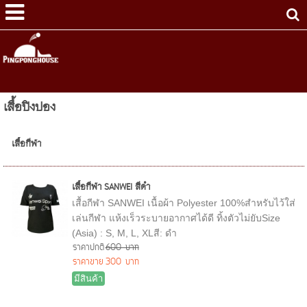
เสื้อปิงปอง
เสื้อกีฬา
เสื้อกีฬา SANWEI สีดำ
เสื้อกีฬา SANWEI เนื้อผ้า Polyester 100%สำหรับไว้ใส่
เล่นกีฬา แห้งเร็วระบายอากาศได้ดี ทิ้งตัวไม่ยับSize
(Asia) : S, M, L, XLสี: ดำ
ราคาปกติ
600 บาท
ราคาขาย
300 บาท
มีสินค้า