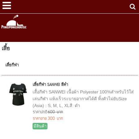
เสื้อ
เสื้อกีฬา
เสื้อกีฬา SANWEI สีดำ
เสื้อกีฬา SANWEI เนื้อผ้า Polyester 100%สำหรับไว้ใส่
เล่นกีฬา แห้งเร็วระบายอากาศได้ดี ทิ้งตัวไม่ยับSize
(Asia) : S, M, L, XLสี: ดำ
ราคาปกติ
600 บาท
ราคาขาย
300 บาท
มีสินค้า