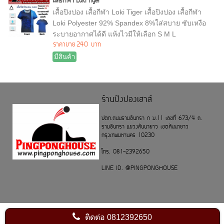
เสื้อกีฬา Loki Tiger
เสื้อปิงปอง เสื้อกีฬา Loki Tiger เสื้อปิงปอง เสื้อกีฬา
Loki Polyester 92% Spandex 8%ใส่สบาย ซับเหงือ
ระบายอากาศได้ดี แห้งไวมีให้เลือก S M L
ราคาขาย
240 บาท
มีสินค้า
ร้านปิงปองเฮาส์
ปตท.ถนนรามอินทรา ก ม.11 เลขที่ 673/4 ถ.
รามอินทรา แขวงคันนายาว เขตคันนายาว
กรุงเทพมหานคร 10230
โทร. 081-2392650
LINE ID. @PINGPONGHOUSE
ติดต่อ
0812392650