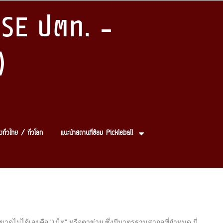
SE ปตท. -
)
งทั่วไทย / ทั่วโลก
แนะนำสถานที่ซ้อม Pickleball
ขาดไม่ได้เลยคือ "เน็ต" หรือตาข่าย ซึ่งมีมาตรฐานสากลที่กำหนด นี่