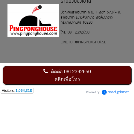
ร้านปิงปองเฮาส์
ปตท.ถนนรามอินทรา ก ม.11 เลขที่ 673/4 ถ.
รามอินทรา แขวงคันนายาว เขตคันนายาว
กรุงเทพมหานคร 10230
โทร. 081-2392650
LINE ID. @PINGPONGHOUSE
ติดต่อ
0812392650
คลิกเพื่อโทร
Visitors:
1,064,318