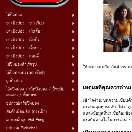
ไม้ปิงปอง
ยางปิงปอง : ยางเรียบ
ยางปิงปอง : เม็ดสั้น
ยางปิงปอง : เม็ดกึ่ง
ยางปิงปอง : เม็ดยาว
ยางปิงปอง : แอนตี้
ไม้ปิงปองสำเร็จรูป
ให้เหมาะสมกับสไตล์การเล่
ไม้ปิงปองประกอบจัดชุด
ลูกปิงปอง
เหตุผลที่คุณควรอ่านบ
โต๊ะปิงปอง / เน็ทปิงปอง / ป้ายนับ
คะแนน / พื้นสนาม
เข้าใจง่าย: บทความเขียนด้
อุปกรณ์เสริมปิงปอง
ครอบคลุมทุกระดับ: ไม่ว่าคุ
สินค้าเบ็ดเตล็ด (กระเป๋า)
แหล่งข้อมูลที่น่าเชื่อถือ: ข
ตาข่ายดักลูก Hui Pang
แรงบันดาลใจในการเล่น: บท
อุปกรณ์ Pickleball