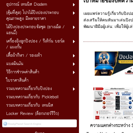
เป้าหมายของบทความ คว
อุปกรณ์ เทนนิส Diadem
(คุ้มที่สุด) โปรไม้ปิงปองประกอบ
เผยแพร่ความรู้เกี่ยวกับปิงปอง
คุณภาพสูง มีหลายราคา
ส่งเสริมให้คนหันมาเล่นปิงปอ
ไม้ปิงปองประกอบจัดชุด (ยางเม็ด /
พัฒนาฝีมือผู้เล่น: เพื่อให้
แอนตี้)
เครื่องยิงลูกปิงปอง / รีเทิร์น บอร์ด
/ แผงกั้น
เสื้อผ้ากีฬา / รองเท้า
แบดมินตัน
วิธีการชำระค่าสินค้า
ใบราคาสินค้า
รวมบทความเกี่ยวกับปิงปอง
รวมบทความเกี่ยวกับ Pickleball
รวมบทความเกี่ยวกับ เทนนิส
Locker Review (ล็อกเกอร์รีวิว)
ความแตกต่างระหว่าง 