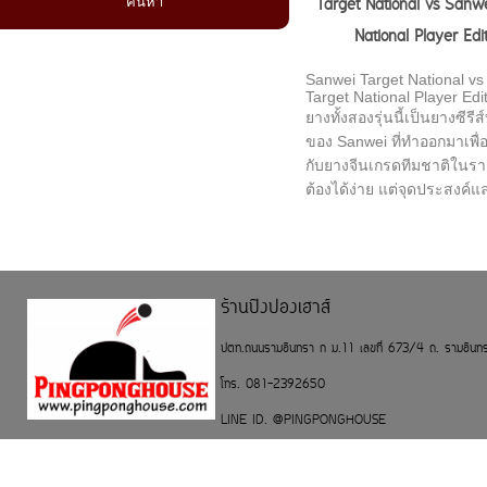
Target National vs Sanw
National Player Edi
Sanwei Target National vs
Target National Player Edi
ยางทั้งสองรุ่นนี้เป็นยางซีรีส
ของ Sanwei ที่ทำออกมาเพื่
กับยางจีนเกรดทีมชาติในราค
ต้องได้ง่าย แต่จุดประสงค์แล
งการตีถูกออกแบบมาให้ต่างก
ชัดเจนครับ
1. หน้ายาง (Topsheet)
Target National (รุ่นปกติ/ซอ
ร้านปิงปองเฮาส์
เป็นหน้ายางแบบ Sticky (เห
ปตท.ถนนรามอินทรา ก ม.11 เลขที่ 673/4 ถ. รามอิน
หนึบสไตล์จีนดั้งเดิม) หน้าสั
ความเหนียวจับลูกได้นาน เ
โทร. 081-2392650
สร้างความหมุน (Spin) จา
LINE ID. @PINGPONGHOUSE
หรือท็อปสปินแบบใช้แรงเส
(Brush Loop) สูงมาก ลูกเส
ลูกตัดจะหมุนจัด