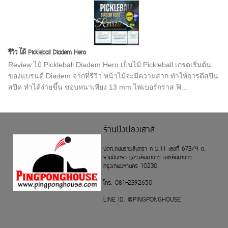
รีวิว ไม้ Pickleball Diadem Hero
Review ไม้ Pickleball Diadem Hero เป็นไม้ Pickleball เกรดเริ่มต้น
ของแบรนด์ Diadem จากที่รีวิว หน้าไม้จะมีความสาก ทำให้การตีสปิน
สปีด ทำได้ง่ายขึ้น ขอบหนาเพียง 13 mm ไฟเบอร์กราส ฟิ...
ร้านปิงปองเฮาส์
ปตท.ถนนรามอินทรา ก ม.11 เลขที่ 673/4 ถ.
รามอินทรา แขวงคันนายาว เขตคันนายาว
กรุงเทพมหานคร 10230
โทร. 081-2392650
LINE ID. @PINGPONGHOUSE