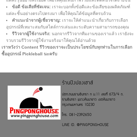
ข้อดี ข้อเสียที่ชัดเจน:
เราจะบอกทั้งข้อดีและข้อเสียของผลิตภัณฑ์
แต่ละชิ้นอย่างตรงไปตรงมา เพื่อให้คุณได้ข้อมูลที่ครบถ้วน
คำแนะนำจากผู้เชี่ยวชาญ:
เราจะให้คำแนะนำเกี่ยวกับการเลือก
อุปกรณ์ที่เหมาะสมกับสไตล์การเล่นและระดับความสามารถของคุณ
รีวิวจากผู้ใช้งานจริง:
นอกจากรีวิวจากทีมงานของเราแล้ว เรายังจะ
รวบรวมรีวิวจากผู้ใช้งานจริงมาให้คุณได้อ่านด้วย
เราหวังว่า Content รีวิวของเราจะเป็นประโยชน์กับทุกท่านในการเลือก
ซื้ออุปกรณ์ Pickleball นะครับ
ร้านปิงปองเฮาส์
ปตท.ถนนรามอินทรา ก ม.11 เลขที่ 673/4 ถ.
รามอินทรา แขวงคันนายาว เขตคันนายาว
กรุงเทพมหานคร 10230
โทร. 081-2392650
LINE ID. @PINGPONGHOUSE