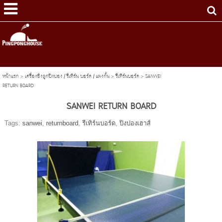
หน้าแรก
>
เครื่องยิงลูกปิงปอง / รีเทิร์น บอร์ด / แผงกั้น
>
รีเทิร์นบอร์ด
>
SANWEI
RETURN BOARD
SANWEI RETURN BOARD
Tags:
sanwei
,
returnboard
,
รีเทิร์นบอร์ด
,
ปิงปองเฮาส์