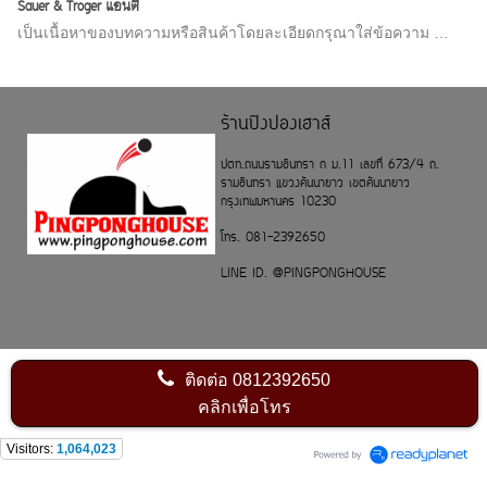
Sauer & Troger แอนตี้
เป็นเนื้อหาของบทความหรือสินค้าโดยละเอียดกรุณาใส่ข้อความ …
ร้านปิงปองเฮาส์
ปตท.ถนนรามอินทรา ก ม.11 เลขที่ 673/4 ถ.
รามอินทรา แขวงคันนายาว เขตคันนายาว
กรุงเทพมหานคร 10230
โทร. 081-2392650
LINE ID. @PINGPONGHOUSE
ติดต่อ
0812392650
คลิกเพื่อโทร
Visitors:
1,064,023