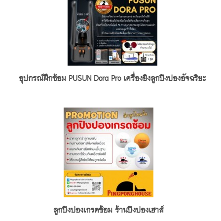
อุปกรณ์ฝึกซ้อม PUSUN Dora Pro เครื่องยิงลูกปิงปองอัจฉริยะ
ลูกปิงปองเกรดซ้อม ร้านปิงปองเฮาส์