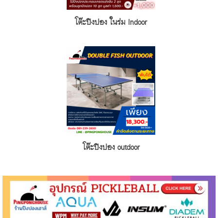
โต๊ะปิงปอง ในร่ม Indoor
โต๊ะปิงปอง outdoor