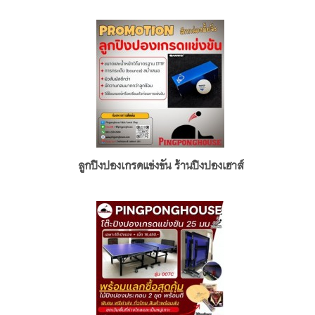
ลูกปิงปองเกรดแข่งขัน ร้านปิงปองเฮาส์