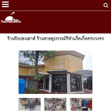
ร้านปิงปองเฮาส์ ร้านขายอุปกรณ์กีฬาแร็คเก็ตครบวงจร