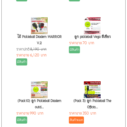
เหมาะสำหรับนักกีฬาจริงจัง (Ideal for Serious Players): หากคุณคือ
นักกีฬาเทนนิสที่ต้องการยกระดับเกมการเล่น ไม่ว่าจะเป็นการฝึกซ้อม
อย่างเข้มข้นหรือการแข่งขันจริง ลูกเทนนิส Diadem Premier Extra
Duty คือตัวเลือกที่ตอบโจทย์ เพราะมันถูกสร้างมาเพื่อรองรับการใช้
งานที่หนักหน่วงและมอบประสิทธิภาพสูงสุด
คุ้มค่า
ไม้ Pickleball Diadem WARRIOR
ลูก pickleball Vega สีเขียว
V.2
ราคาขาย
70 บาท
ราคาปกติ
8,190 บาท
มีสินค้า
ราคาขาย
6,120 บาท
มีสินค้า
(Pack10) ลูก Pickleball Diadem
(Pack 3) ลูก Pickleball The
outd...
Officia...
ราคาขาย
990 บาท
ราคาขาย
350 บาท
มีสินค้า
สินค้าหมด