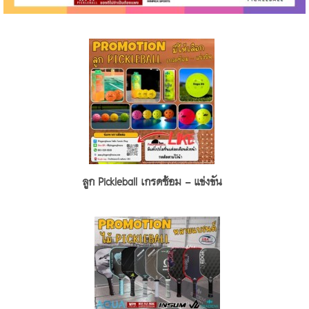
ลูก Pickleball เกรดซ้อม - แข่งขัน