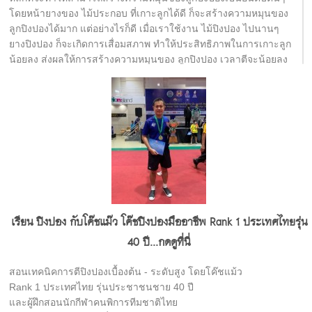
โดยหน้ายางของ ไม้ประกอบ ที่เกาะลูกได้ดี ก็จะสร้างความหมุนของ
ลูกปิงปองได้มาก แต่อย่างไรก็ดี เมื่อเราใช้งาน ไม้ปิงปอง ไปนานๆ
ยางปิงปอง ก็จะเกิดการเสื่อมสภาพ ทำให้ประสิทธิภาพในการเกาะลูก
น้อยลง ส่งผลให้การสร้างความหมุนของ ลูกปิงปอง เวลาตีจะน้อยลง
ไปด้วย ดังนั้น วิธีทำความสะอาดไม้ปิงปอง โดยเฉพาะในส่วนของ
ยางปิงปอง ที่ถูกต้องจะช่วยให้ยางปิงปองเสื่อมสภาพช้าลง หน้ายาง
มีอายุการใช้งานที่นานขึ้น ทำให้เราไม่ต้องเปลี่ยนยางบ่อยๆ จึง
ประหยัดค่ายางปิงปอง ค่ากาวปิงปองไปได้มากพอสมควร โดยขั้นตอน
การทำความสะอาดยางปิงปอง ทางร้านปิงปองเฮาส์ของเราขอแนะนำ
ขั้นตอนดังนี้
1. หลังการเล่นทุกครั้ง ให้ทำความสะอาดโดยใช้ผ้าสะอาด ที่ไม่มีขน
ลูบเบาๆ เพื่อไล่ฝุ่นออก ระวังอย่ากดแรงจะทำให้หน้ายางเป็นรอย
2. หลังจากทำความสะอาดเสร็จ ให้รอจนหน้ายางแห้งสนิท แล้วจึงใช้
ฟิล์มปิดหน้ายาง ปิดลงบนหน้ายางปิงปอง เพื่อป้องกันการเกิดปฎิกิริยา
เรียน ปิงปอง กับโค๊ชแม๊ว โค๊ชปิงปองมืออาชีพ Rank 1 ประเทศไทยรุ่น
กับอากาศซึ่งจะทำให้หน้ายางเสื่อมสภาพเร็ว
40 ปี...กดดูที่นี่
3. ใน 1 อาทิตย์ , ควรทำความสะอาดด้วยน้ำยาทำความสะอาดยาง
ปิงปอง หรือ น้ำยาคืนสภาพยางปิงปองอย่างน้อย 1 ครั้ง โดยเริ่มจาก
สอนเทคนิคการตีปิงปองเบื้องต้น - ระดับสูง โดยโค๊ชแม้ว
ทำความสะอาดด้วยน้ำสะอาด รอให้แห้ง แล้วเช็ดด้วยน้ำยาคืนสภาพ
Rank 1 ประเทศไทย รุ่นประชาชนชาย 40 ปี
ยาง รอจนแห้ง แล้วจึงปิดด้วยฟิล์มรักษาหน้ายาง ก่อนเก็บ
และผู้ฝึกสอนนักกีฬาคนพิการทีมชาติไทย