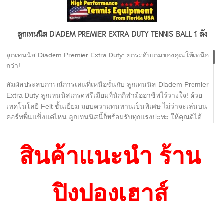
ความทนทานเป็นเลิศ (Extra Duty Felt): ด้วยเทคโนโลยี Felt คุณภาพ
ลูกเทนนิส DIADEM PREMIER EXTRA DUTY TENNIS BALL 1 ลัง
สูง ทำให้ลูกเทนนิส Diadem Premier Extra Duty ทนทานต่อการ
สึกหรอเป็นพิเศษ เหมาะกับการเล่นบนคอร์ทพื้นแข็ง (Hard Court) ที่
ลูกเทนนิส Diadem Premier Extra Duty: ยกระดับเกมของคุณให้เหนือ
มักจะทำให้ลูกเทนนิสทั่วไปชำรุดได้ง่าย ช่วยให้คุณเล่นได้ยาวนานขึ้น
กว่า!
ไม่ต้องเปลี่ยนลูกบ่อยๆ
สัมผัสประสบการณ์การเล่นที่เหนือชั้นกับ ลูกเทนนิส Diadem Premier
Extra Duty ลูกเทนนิสเกรดพรีเมียมที่นักกีฬามืออาชีพไว้วางใจ! ด้วย
เทคโนโลยี Felt ชั้นเยี่ยม มอบความทนทานเป็นพิเศษ ไม่ว่าจะเล่นบน
ประสิทธิภาพการเด้งคงที่ (Consistent Bounce): ลูกเทนนิสนี้ออกแบบ
คอร์ทพื้นแข็งแค่ไหน ลูกเทนนิสนี้ก็พร้อมรับทุกแรงปะทะ ให้คุณตีได้
มาให้มีการเด้งที่สม่ำเสมอและแม่นยำ ทำให้คุณคาดการณ์ทิศทางลูก
เต็มประสิทธิภาพทุกช็อต ไม่เสียจังหวะ และยังคงความเด้งที่เป็น
ได้ดีขึ้น เพิ่มความมั่นใจในการตีแต่ละครั้ง ไม่ว่าจะเป็นการเสิร์ฟ
ธรรมชาติ แม่นยำทุกการควบคุม เหมาะสำหรับผู้เล่นที่ต้องการลูก
โฟร์แฮนด์ หรือแบ็คแฮนด์
สินค้าแนะนำ ร้าน
เทนนิสคุณภาพสูง เพื่อเกมที่ดุดันและยาวนานกว่า มาพร้อมราคาสุด
คุ้ม ให้คุณพร้อมลงสนามได้ทันที!
การควบคุมที่เหนือกว่า (Superior Control): ด้วยการออกแบบที่พิถีพิถัน
ทำให้ลูกเทนนิส Diadem Premier Extra Duty ช่วยให้คุณควบคุมทิศ
ปิงปองเฮาส์
จุดเด่นของลูกเทนนิส Diadem Premier Extra Duty
ทางและสปินของลูกได้ดียิ่งขึ้น ตอบโจทย์ผู้เล่นที่ต้องการความแม่นยำ
ในการวางลูก