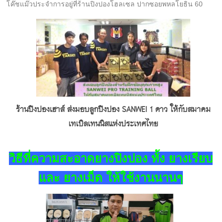
สำหรับผู้ที่สนใจ หรือต้องการสอบถามเพิ่มเติม สามารถสอบถามมา
โค๊ชแม๊วประจำการอยู่ที่ร้านปิงปองโฮลเซล ปากซอยพหลโยธิน 60
ได้ที่ไลน์ @pingponghouse
ร้านปิงปองเฮาส์ ส่งมอบลูกปิงปอง SANWEI 1 ดาว ให้กับสมาคม
เทเบิลเทนนิสแห่งประเทศไทย
วิธีที่ความสะอาดยางปิงปอง ทั้ง ยางเรียบ
และ ยางเม็ด ให้ใช้งานนานๆ