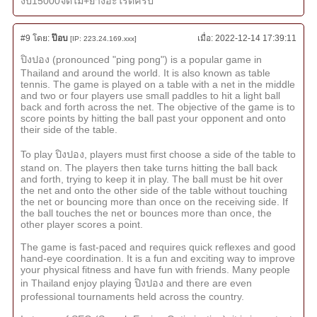
งบ15000จัดไม้+ยางอะไรดีครับ
#9
โดย:
ป๊อบ
เมื่อ:
2022-12-14 17:39:11
[IP: 223.24.169.xxx]
ปิงปอง (pronounced "ping pong") is a popular game in
Thailand and around the world. It is also known as table
tennis. The game is played on a table with a net in the middle
and two or four players use small paddles to hit a light ball
back and forth across the net. The objective of the game is to
score points by hitting the ball past your opponent and onto
their side of the table.
To play ปิงปอง, players must first choose a side of the table to
stand on. The players then take turns hitting the ball back
and forth, trying to keep it in play. The ball must be hit over
the net and onto the other side of the table without touching
the net or bouncing more than once on the receiving side. If
the ball touches the net or bounces more than once, the
other player scores a point.
The game is fast-paced and requires quick reflexes and good
hand-eye coordination. It is a fun and exciting way to improve
your physical fitness and have fun with friends. Many people
in Thailand enjoy playing ปิงปอง and there are even
professional tournaments held across the country.