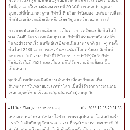
ชั่วคราวและลูกกอล์ฟเป็นลูกบอล กีฬาดังกล่าวได้รับความนิยม
ในที่สุด และในช่วงต้นศตวรรษที่ 20 ได้มีการแนะนำกฎและ
อุปกรณ์ที่เป็นมาตรฐาน กีฬานี้เดิมเรียกว่าปิงปอง แต่ต่อมาเปลี่ยน
ชื่อเป็นเทเบิลเทนนิสเพื่อหลีกเลี่ยงปัญหาเครื่องหมายการค้า
การแข่งขันเทเบิลเทนนิสอย่างเป็นทางการครั้งแรกจัดขึ้นในปี
พ.ศ. 2445 ในประเทศอังกฤษ และกีฬานี้ได้รับความนิยมไปทั่ว
โลกอย่างรวดเร็ว สหพันธ์เทเบิลเทนนิสนานาชาติ (ITTF) ก่อตั้ง
ขึ้นในปี 2469 และการแข่งขันชิงแชมป์โลกครั้งแรกจัดขึ้นที่
ลอนดอนในปี 2469 กีฬานี้ได้รับการแนะนำให้รู้จักกับกีฬา
โอลิมปิกในปี 2531 และเป็นเกมที่ได้รับความนิยมตั้งแต่นั้น
เป็นต้นมา
ทุกวันนี้ เทเบิลเทนนิสมีการเล่นอย่างมืออาชีพและเพื่อ
สันทนาการในหลายประเทศทั่วโลก เป็นที่รู้จักจากการเล่นเกม
เชิงกลยุทธ์ที่รวดเร็วและสนุกสนานกับผู้คนทุกวัย
#11
โดย:
ป๊อบ
เมื่อ:
2022-12-15 20:31:38
[IP: 124.120.218.xxx]
เทเบิลเทนนิส หรือ ปิงปอง ได้รับการบรรจุเป็นกีฬาโอลิมปิกครั้ง
แรกในโอลิมปิกฤดูร้อน พ.ศ. 2531 ที่กรุงโซล ประเทศเกาหลีใต้
มันเป็นส่วนหนึ่งของกีฬาโอลิมปิกตั้งแต่นั้นเป็นต้นมา และเป็น