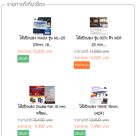
รายการที่เกี่ยวข้อง
ความทนทานเป็นเลิศ (Extra Duty Felt): ด้วยเทคโนโลยี Felt คุณภาพ
สูง ทำให้ลูกเทนนิส Diadem Premier Extra Duty ทนทานต่อการ
เหมาะสำหรับนักกีฬาจริงจัง (Ideal for Serious Players): หากคุณคือ
สึกหรอเป็นพิเศษ เหมาะกับการเล่นบนคอร์ทพื้นแข็ง (Hard Court) ที่
นักกีฬาเทนนิสที่ต้องการยกระดับเกมการเล่น ไม่ว่าจะเป็นการฝึกซ้อม
มักจะทำให้ลูกเทนนิสทั่วไปชำรุดได้ง่าย ช่วยให้คุณเล่นได้ยาวนานขึ้น
อย่างเข้มข้นหรือการแข่งขันจริง ลูกเทนนิส Diadem Premier Extra
ไม่ต้องเปลี่ยนลูกบ่อยๆ
Duty คือตัวเลือกที่ตอบโจทย์ เพราะมันถูกสร้างมาเพื่อรองรับการใช้
โต๊ะปิงปอง WAGA รุ่น ML-25
โต๊ะปิงปอง รุ่น 007c ผิว MDF
งานที่หนักหน่วงและมอบประสิทธิภาพสูงสุด
25mm. (ส...
25 mm....
คุ้มค่า
ราคาขาย
15,000 บาท
ราคาปกติ
17,550 บาท
ประสิทธิภาพการเด้งคงที่ (Consistent Bounce): ลูกเทนนิสนี้ออกแบบ
ราคาขาย
14,500 บาท
มีสินค้า
มาให้มีการเด้งที่สม่ำเสมอและแม่นยำ ทำให้คุณคาดการณ์ทิศทางลูก
สินค้าหมด
ได้ดีขึ้น เพิ่มความมั่นใจในการตีแต่ละครั้ง ไม่ว่าจะเป็นการเสิร์ฟ
โฟร์แฮนด์ หรือแบ็คแฮนด์
การควบคุมที่เหนือกว่า (Superior Control): ด้วยการออกแบบที่พิถีพิถัน
ทำให้ลูกเทนนิส Diadem Premier Extra Duty ช่วยให้คุณควบคุมทิศ
โต๊ะปิงปอง Double Fish 18 mm.
โต๊ะปิงปอง YINHE 18mm.
ทางและสปินของลูกได้ดียิ่งขึ้น ตอบโจทย์ผู้เล่นที่ต้องการความแม่นยำ
พร้อม...
(MDF)
ในการวางลูก
ราคาปกติ
15,400 บาท
ราคาปกติ
13,900 บาท
ราคาขาย
9,300 บาท
ราคาขาย
7,990 บาท
มีสินค้า
มีสินค้า