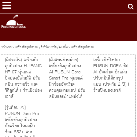
หน้าแรก
>
เครื่องยิงลูกปิงปอง / รีเทิร์น บอร์ด / แผงกั้น
>
เครื่องยิงลูกปิงปอง
(มีประกัน) เครื่องยิง
(ตัวแทนจำหน่าย)
เครื่องยิงปิงปอง
ลูกปิงปอง HUIPANG
เครื่องยิงลูกปิงปอง
PUSUN DORA ชิป
HP-07 หุ่นยนต์
AI PUSUN Dora
AI อัจฉริยะ ยิงแม่น
ปิงปองอัตโนมัติ ปรับ
Smart Pro หุ่นยนต์
ปรับสปินได้ทุกรูป
สปิน ความเร็ว และ
ฝึกซ้อมอัจฉริยะ
แบบ (ประกัน 2 ปี) I
วิถีลูกได้ I ร้านปิงปอง
ควบคุมผ่านแอป ปรับ
ร้านปิงปองเฮาส์
เฮาส์
สปินและตำแหน่งได้
[รุ่นท็อป AI]
PUSUN Dora Pro
เครื่องยิงลูกปิงปอง
อัจฉริยะ โหมดฝึก
ซ้อม 552+ แบบ