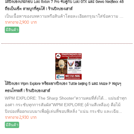
ไม้ปิงปองประกอบ Loki Rxton 7 Pro จับคู่กับ Loki GTX และ Gewo Neoflexx 48
ถือเป็นเซ็ต สายบุกที่คุมได้ I ร้านปิงปองเฮาส์
เป็นเนื้อหาของบทความหรือสินค้าโดยละเอียดกรุณาใส่ข้อความ …
ราคาขาย
2,900 บาท
มีสินค้า
ไม้ปิงปอง Wpm Explore พร้อมยางปิงปอง Tuttle beijing 5 และ Maze P หมุนๆ
คอนโทรลดี I ร้านปิงปองเฮาส์
WPM EXPLORE: The Sharp Shooter"ความคมที่สั่งได้... แม่นยำทุก
องศา กระชับทุกการสัมผัส"WPM EXPLORE (ด้ามสีเหลือง) คือไม้
ปิงปองที่ออกแบบมาเพื่อผู้เล่นที่ชอบฟีลลิ่ง "แน่น กระชับ และเฉีย...
ราคาขาย
2,930 บาท
มีสินค้า