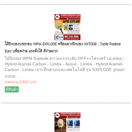
ไม้ปิงปองประกอบ WPM EXPLODE พร้อมยางปิงปอง KKT009 , Tuttle Positive
Euro บล็อคง่าย แรงสั่งได้ ตีง่ายมาก
ไม้ปิงปอง WPM Explode ความแรงระดับ OFF++โครงสร้างLimba -
Hybrid Aramid-Carbon - Limba - Ayous - Limba - Hybrid Aramid-
Carbon - Limba เจาะลึกสเปกและเทคโนโลยี รุ่น EXPLODE ถูกออก
แบบม...
ราคาขาย
2,940 บาท
มีสินค้า