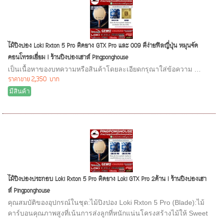
ไม้ปิงปอง Loki Rxton 5 Pro ติดยาง GTX Pro และ 009 ตีง่ายฟิลญี่ปุ่น หมุนจัด
คอนโทรลเยี่ยม I ร้านปิงปองเฮาส์ Pingponghouse
เป็นเนื้อหาของบทความหรือสินค้าโดยละเอียดกรุณาใส่ข้อความ …
ราคาขาย
2,350 บาท
มีสินค้า
ไม้ปิงปองประกอบ Loki Rxton 5 Pro ติดยาง Loki GTX Pro 2ด้าน I ร้านปิงปองเฮา
ส์ Pingponghouse
คุณสมบัติของอุปกรณ์ในชุด:ไม้ปิงปอง Loki Rxton 5 Pro (Blade):ไม้
คาร์บอนคุณภาพสูงที่เน้นการส่งลูกที่หนักแน่นโครงสร้างไม้ให้ Sweet