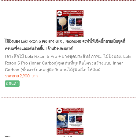
ไม้ปิงปอง Loki Rxton 5 Pro ยาง GTX , Neoflex48 จะทำให้เซ็ตนี้กลายเป็นชุดที่
ครบเครื่องและเล่นง่ายขึ้น I ร้านปิงปองเฮาส์
เจาะลึกไม้ Loki Rxton 5 Pro + ยางชุดประสิทธิภาพ1. ไม้ปิงปอง: Loki
Rxton 5 Pro (Inner Carbon)จุดเด่นที่สุดคือโครงสร้างแบบ Inner
Carbon (ชั้นคาร์บอนอยู่ติดกับแกนไม้)ฟิลลิ่ง: ให้สัมผั...
ราคาขาย
2,900 บาท
มีสินค้า