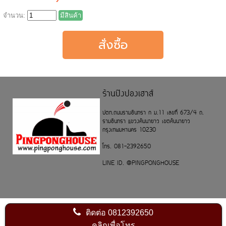
จำนวน:
มีสินค้า
ร้านปิงปองเฮาส์
ปตท.ถนนรามอินทรา ก ม.11 เลขที่ 673/4 ถ.
รามอินทรา แขวงคันนายาว เขตคันนายาว
กรุงเทพมหานคร 10230
โทร. 081-2392650
LINE ID. @PINGPONGHOUSE
ติดต่อ
0812392650
คลิกเพื่อโทร