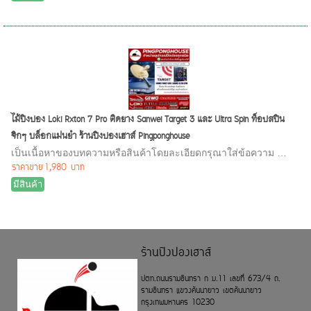
ไม้ปิงปอง Loki Rxton 7 Pro ติดยาง Sanwei Target 3 และ Ultra Spin ท็อปสปิน
จิกๆ บล็อกแม่นยำ ร้านปิงปองเฮาส์ Pingponghouse
เป็นเนื้อหาของบทความหรือสินค้าโดยละเอียดกรุณาใส่ข้อความ …
ราคาขาย
1,980 บาท
มีสินค้า
ร้านปิงปองเฮาส์
ปตท.ถนนรามอินทรา ก ม.11 เลขที่ 673/4 ถ.
รามอินทรา แขวงคันนายาว เขตคันนายาว
กรุงเทพมหานคร 10230