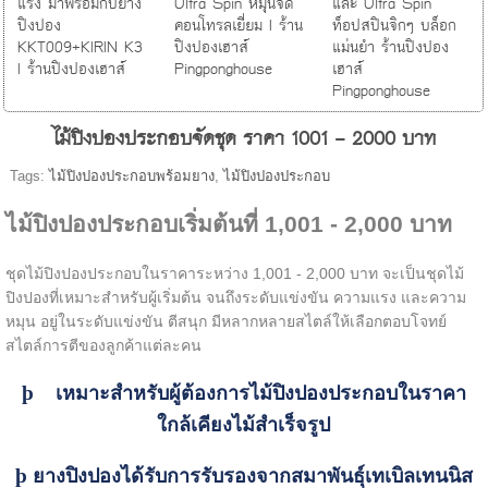
แรง มาพร้อมกับยาง
Ultra Spin หมุนจัด
และ Ultra Spin
ปิงปอง
คอนโทรลเยี่ยม I ร้าน
ท็อปสปินจิกๆ บล็อก
KKT009+KIRIN K3
ปิงปองเฮาส์
แม่นยำ ร้านปิงปอง
I ร้านปิงปองเฮาส์
Pingponghouse
เฮาส์
Pingponghouse
ไม้ปิงปองประกอบจัดชุด ราคา 1001 - 2000 บาท
Tags:
ไม้ปิงปองประกอบพร้อมยาง
,
ไม้ปิงปองประกอบ
ไม้ปิงปองประกอบเริ่มต้นที่ 1,001 - 2,000 บาท
ชุดไม้ปิงปองประกอบในราคาระหว่าง 1,001 - 2,000 บาท จะเป็นชุดไม้
ปิงปองที่เหมาะสำหรับผู้เริ่มต้น จนถึงระดับแข่งขัน ความแรง และความ
หมุน อยู่ในระดับแข่งขัน ตีสนุก มีหลากหลายสไตล์ให้เลือกตอบโจทย์
สไตล์การตีของลูกค้าแต่ละคน
þ
เหมาะสำหรับผู้ต้องการไม้ปิงปองประกอบในราคา
ใกล้เคียงไม้สำเร็จรูป
þ
ยางปิงปองได้รับการรับรองจากสมาพันธุ์เทเบิลเทนนิส