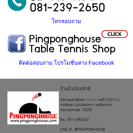
โทรสอบถาม
ติดต่อสอบถาม โปรโมชั่นทาง Facebook
ร้านปิงปองเฮาส์
ปตท.ถนนรามอินทรา ก ม.11 เลขที่ 673/4 ถ.
รามอินทรา แขวงคันนายาว เขตคันนายาว
กรุงเทพมหานคร 10230
โทร. 081-2392650
LINE ID. @PINGPONGHOUSE